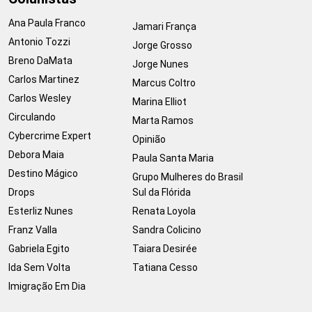
Ana Paula Franco
Jamari França
Antonio Tozzi
Jorge Grosso
Breno DaMata
Jorge Nunes
Carlos Martinez
Marcus Coltro
Carlos Wesley
Marina Elliot
Circulando
Marta Ramos
Cybercrime Expert
Opinião
Debora Maia
Paula Santa Maria
Destino Mágico
Grupo Mulheres do Brasil
Drops
Sul da Flórida
Esterliz Nunes
Renata Loyola
Franz Valla
Sandra Colicino
Gabriela Egito
Taiara Desirée
Ida Sem Volta
Tatiana Cesso
Imigração Em Dia