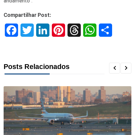
andamento”.
Compartilhar Post:
F
T
L
P
T
W
S
a
w
i
i
h
h
h
c
i
n
n
r
a
a
Posts Relacionados
e
t
k
t
e
t
r
b
t
e
e
a
s
e
o
e
d
r
d
A
o
r
I
e
s
p
k
n
s
p