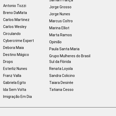
Jamari França
Antonio Tozzi
Jorge Grosso
Breno DaMata
Jorge Nunes
Carlos Martinez
Marcus Coltro
Carlos Wesley
Marina Elliot
Circulando
Marta Ramos
Cybercrime Expert
Opinião
Debora Maia
Paula Santa Maria
Destino Mágico
Grupo Mulheres do Brasil
Drops
Sul da Flórida
Esterliz Nunes
Renata Loyola
Franz Valla
Sandra Colicino
Gabriela Egito
Taiara Desirée
Ida Sem Volta
Tatiana Cesso
Imigração Em Dia