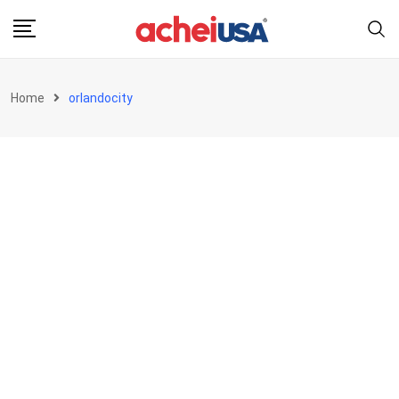
Skip
to
content
Home
orlandocity