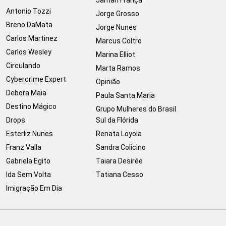
Jamari França
Antonio Tozzi
Jorge Grosso
Breno DaMata
Jorge Nunes
Carlos Martinez
Marcus Coltro
Carlos Wesley
Marina Elliot
Circulando
Marta Ramos
Cybercrime Expert
Opinião
Debora Maia
Paula Santa Maria
Destino Mágico
Grupo Mulheres do Brasil
Drops
Sul da Flórida
Esterliz Nunes
Renata Loyola
Franz Valla
Sandra Colicino
Gabriela Egito
Taiara Desirée
Ida Sem Volta
Tatiana Cesso
Imigração Em Dia