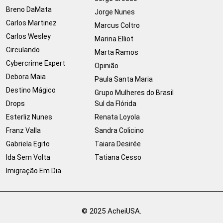
Breno DaMata
Jorge Nunes
Carlos Martinez
Marcus Coltro
Carlos Wesley
Marina Elliot
Circulando
Marta Ramos
Cybercrime Expert
Opinião
Debora Maia
Paula Santa Maria
Destino Mágico
Grupo Mulheres do Brasil
Drops
Sul da Flórida
Esterliz Nunes
Renata Loyola
Franz Valla
Sandra Colicino
Gabriela Egito
Taiara Desirée
Ida Sem Volta
Tatiana Cesso
Imigração Em Dia
© 2025 AcheiUSA.