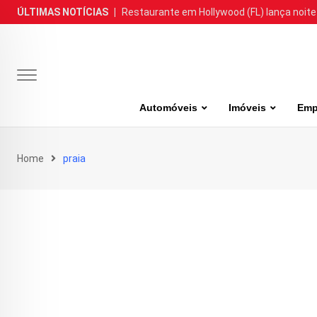
Skip
ÚLTIMAS NOTÍCIAS
|
Restaurante em Hollywood (FL) lança noite
to
content
Automóveis
Imóveis
Emp
Home
praia