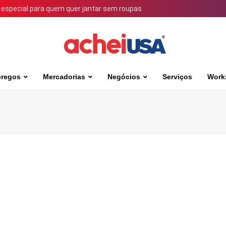
 especial para quem quer jantar sem roupas
regos
Mercadorias
Negócios
Serviços
Work