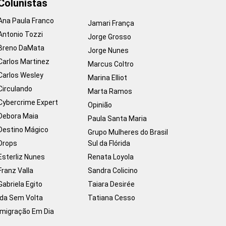
Colunistas
Ana Paula Franco
Jamari França
Antonio Tozzi
Jorge Grosso
Breno DaMata
Jorge Nunes
Carlos Martinez
Marcus Coltro
Carlos Wesley
Marina Elliot
Circulando
Marta Ramos
Cybercrime Expert
Opinião
Debora Maia
Paula Santa Maria
Destino Mágico
Grupo Mulheres do Brasil
Drops
Sul da Flórida
Esterliz Nunes
Renata Loyola
Franz Valla
Sandra Colicino
Gabriela Egito
Taiara Desirée
Ida Sem Volta
Tatiana Cesso
Imigração Em Dia