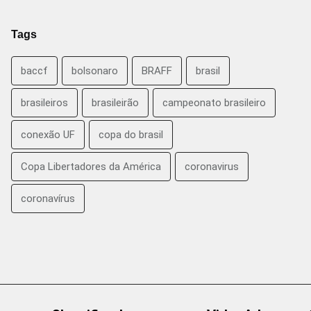
Tags
baccf
bolsonaro
BRAFF
brasil
brasileiros
brasileirão
campeonato brasileiro
conexão UF
copa do brasil
Copa Libertadores da América
coronavirus
coronavírus