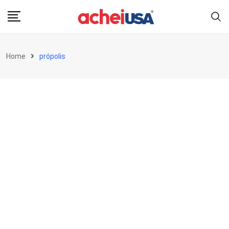
Skip
to
content
Home
própolis