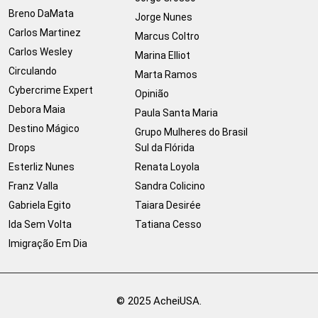
Breno DaMata
Jorge Nunes
Carlos Martinez
Marcus Coltro
Carlos Wesley
Marina Elliot
Circulando
Marta Ramos
Cybercrime Expert
Opinião
Debora Maia
Paula Santa Maria
Destino Mágico
Grupo Mulheres do Brasil
Drops
Sul da Flórida
Esterliz Nunes
Renata Loyola
Franz Valla
Sandra Colicino
Gabriela Egito
Taiara Desirée
Ida Sem Volta
Tatiana Cesso
Imigração Em Dia
© 2025 AcheiUSA.