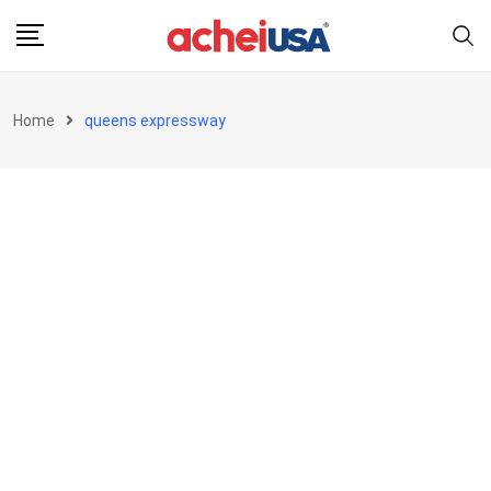
Skip
to
content
Home
queens expressway