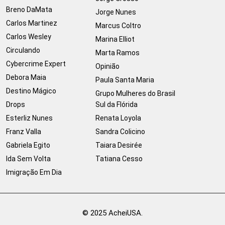
Breno DaMata
Jorge Nunes
Carlos Martinez
Marcus Coltro
Carlos Wesley
Marina Elliot
Circulando
Marta Ramos
Cybercrime Expert
Opinião
Debora Maia
Paula Santa Maria
Destino Mágico
Grupo Mulheres do Brasil
Drops
Sul da Flórida
Esterliz Nunes
Renata Loyola
Franz Valla
Sandra Colicino
Gabriela Egito
Taiara Desirée
Ida Sem Volta
Tatiana Cesso
Imigração Em Dia
© 2025 AcheiUSA.