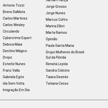
Jamari França
Antonio Tozzi
Jorge Grosso
Breno DaMata
Jorge Nunes
Carlos Martinez
Marcus Coltro
Carlos Wesley
Marina Elliot
Circulando
Marta Ramos
Cybercrime Expert
Opinião
Debora Maia
Paula Santa Maria
Destino Mágico
Grupo Mulheres do Brasil
Drops
Sul da Flórida
Esterliz Nunes
Renata Loyola
Franz Valla
Sandra Colicino
Gabriela Egito
Taiara Desirée
Ida Sem Volta
Tatiana Cesso
Imigração Em Dia