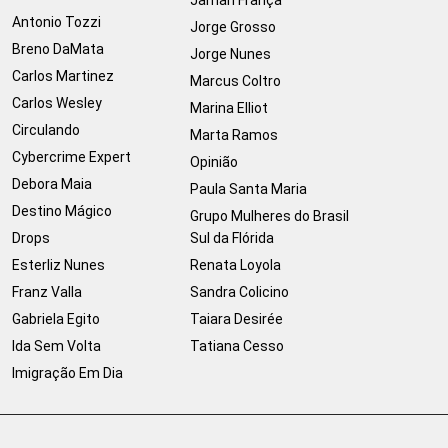
Jamari França
Antonio Tozzi
Jorge Grosso
Breno DaMata
Jorge Nunes
Carlos Martinez
Marcus Coltro
Carlos Wesley
Marina Elliot
Circulando
Marta Ramos
Cybercrime Expert
Opinião
Debora Maia
Paula Santa Maria
Destino Mágico
Grupo Mulheres do Brasil
Drops
Sul da Flórida
Esterliz Nunes
Renata Loyola
Franz Valla
Sandra Colicino
Gabriela Egito
Taiara Desirée
Ida Sem Volta
Tatiana Cesso
Imigração Em Dia