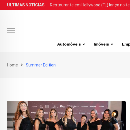
Skip
ÚLTIMAS NOTÍCIAS
|
Restaurante em Hollywood (FL) lança noite
to
content
Automóveis
Imóveis
Emp
Home
Summer Edition