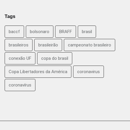
Tags
baccf
bolsonaro
BRAFF
brasil
brasileiros
brasileirão
campeonato brasileiro
conexão UF
copa do brasil
Copa Libertadores da América
coronavirus
coronavírus