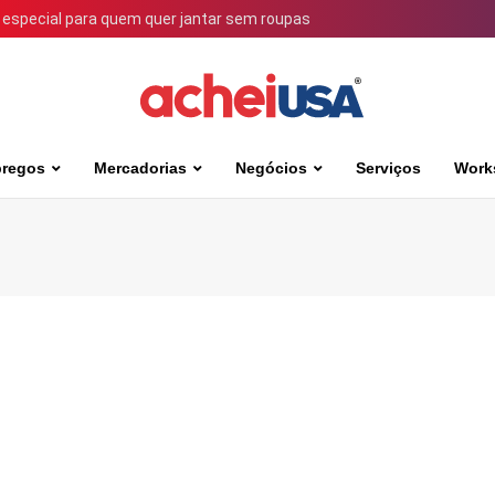
 especial para quem quer jantar sem roupas
regos
Mercadorias
Negócios
Serviços
Work