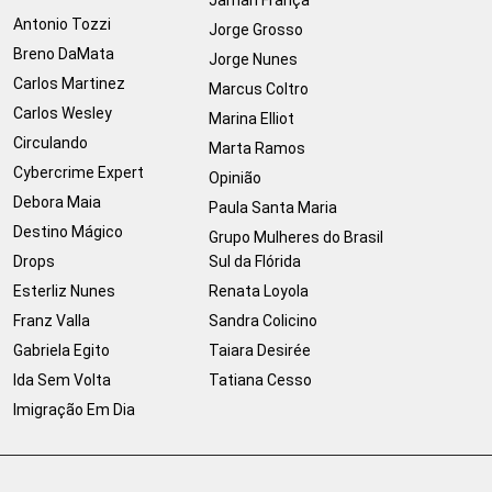
Jamari França
Antonio Tozzi
Jorge Grosso
Breno DaMata
Jorge Nunes
Carlos Martinez
Marcus Coltro
Carlos Wesley
Marina Elliot
Circulando
Marta Ramos
Cybercrime Expert
Opinião
Debora Maia
Paula Santa Maria
Destino Mágico
Grupo Mulheres do Brasil
Drops
Sul da Flórida
Esterliz Nunes
Renata Loyola
Franz Valla
Sandra Colicino
Gabriela Egito
Taiara Desirée
Ida Sem Volta
Tatiana Cesso
Imigração Em Dia