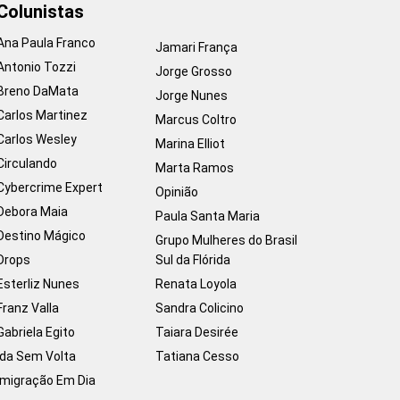
Colunistas
Ana Paula Franco
Jamari França
Antonio Tozzi
Jorge Grosso
Breno DaMata
Jorge Nunes
Carlos Martinez
Marcus Coltro
Carlos Wesley
Marina Elliot
Circulando
Marta Ramos
Cybercrime Expert
Opinião
Debora Maia
Paula Santa Maria
Destino Mágico
Grupo Mulheres do Brasil
Drops
Sul da Flórida
Esterliz Nunes
Renata Loyola
Franz Valla
Sandra Colicino
Gabriela Egito
Taiara Desirée
Ida Sem Volta
Tatiana Cesso
Imigração Em Dia