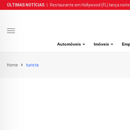
Skip
ÚLTIMAS NOTÍCIAS
|
Restaurante em Hollywood (FL) lança noite
to
content
Automóveis
Imóveis
Emp
Home
turista