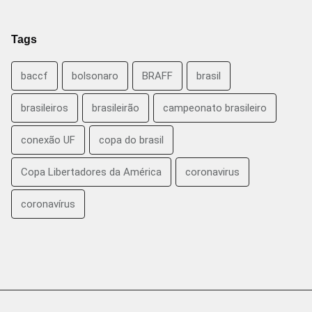
Tags
baccf
bolsonaro
BRAFF
brasil
brasileiros
brasileirão
campeonato brasileiro
conexão UF
copa do brasil
Copa Libertadores da América
coronavirus
coronavírus