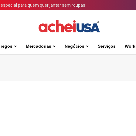
 especial para quem quer jantar sem roupas
regos
Mercadorias
Negócios
Serviços
Work