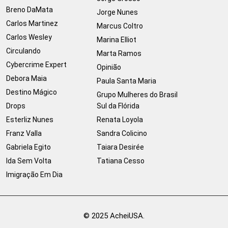
Breno DaMata
Jorge Nunes
Carlos Martinez
Marcus Coltro
Carlos Wesley
Marina Elliot
Circulando
Marta Ramos
Cybercrime Expert
Opinião
Debora Maia
Paula Santa Maria
Destino Mágico
Grupo Mulheres do Brasil
Drops
Sul da Flórida
Esterliz Nunes
Renata Loyola
Franz Valla
Sandra Colicino
Gabriela Egito
Taiara Desirée
Ida Sem Volta
Tatiana Cesso
Imigração Em Dia
© 2025 AcheiUSA.