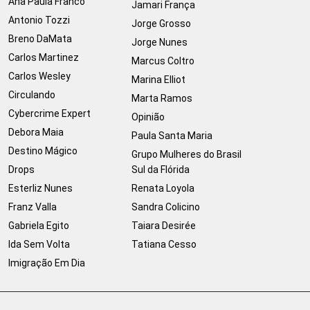
Ana Paula Franco
Jamari França
Antonio Tozzi
Jorge Grosso
Breno DaMata
Jorge Nunes
Carlos Martinez
Marcus Coltro
Carlos Wesley
Marina Elliot
Circulando
Marta Ramos
Cybercrime Expert
Opinião
Debora Maia
Paula Santa Maria
Destino Mágico
Grupo Mulheres do Brasil
Drops
Sul da Flórida
Esterliz Nunes
Renata Loyola
Franz Valla
Sandra Colicino
Gabriela Egito
Taiara Desirée
Ida Sem Volta
Tatiana Cesso
Imigração Em Dia