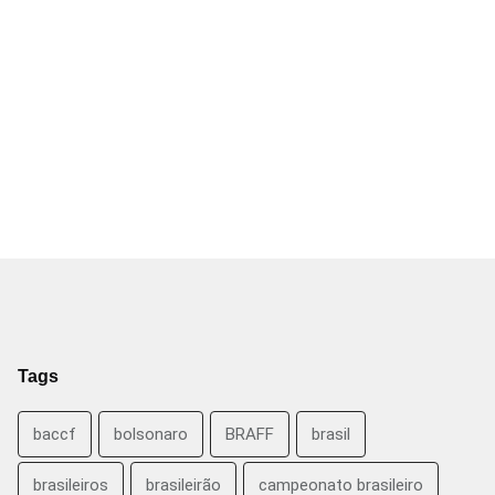
Tags
baccf
bolsonaro
BRAFF
brasil
brasileiros
brasileirão
campeonato brasileiro