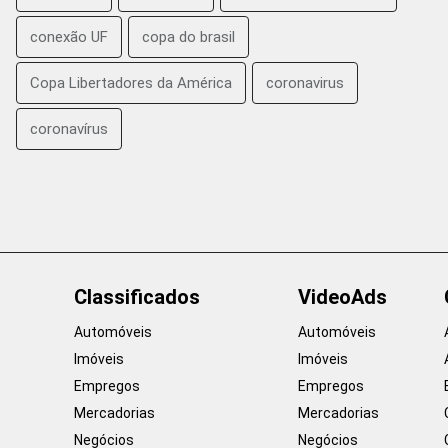
conexão UF
copa do brasil
Copa Libertadores da América
coronavirus
coronavírus
Classificados
VideoAds
Automóveis
Automóveis
Imóveis
Imóveis
Empregos
Empregos
Mercadorias
Mercadorias
Negócios
Negócios