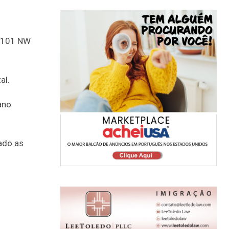
3101 NW
al.
ano
ado as