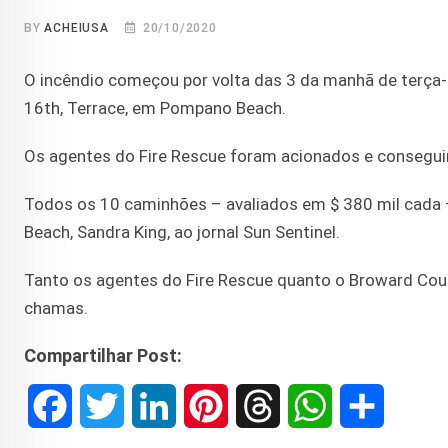
BY
ACHEIUSA
20/10/2020
O incêndio começou por volta das 3 da manhã de terça-f
16th, Terrace, em Pompano Beach.
Os agentes do Fire Rescue foram acionados e conseguir
Todos os 10 caminhões – avaliados em $ 380 mil cada 
Beach, Sandra King, ao jornal Sun Sentinel.
Tanto os agentes do Fire Rescue quanto o Broward Count
chamas.
Compartilhar Post:
F
T
L
P
T
W
S