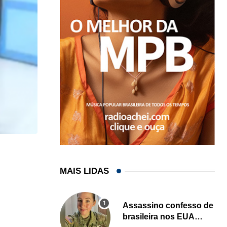
LOCAL
MAIS LIDAS
Influenciadora evangélica de Orlando (FL) viraliza
07/08/2026
Assassino confesso de
brasileira nos EUA