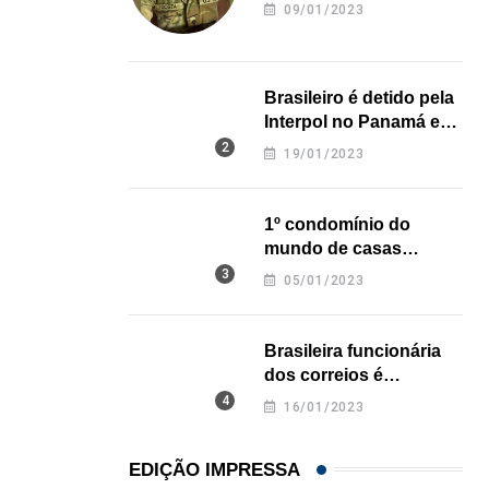
revela onde deixou o
09/01/2023
corpo
Brasileiro é detido pela
Interpol no Panamá e
pode pegar prisão
19/01/2023
perpétua nos EUA
1º condomínio do
mundo de casas
impressas em 3D é
05/01/2023
inaugurado no Texas
Brasileira funcionária
dos correios é
assassinada a facadas
16/01/2023
na Califórnia
EDIÇÃO IMPRESSA