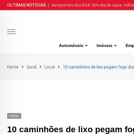
Skip
ÚLTIMAS NOTÍCIAS
|
Aeroportos dos EUA têm dia de caos: milh
to
content
Automóveis
Imóveis
Emp
Home
Geral
Local
10 caminhões de lixo pegam fogo d
LOCAL
10 caminhões de lixo pegam f