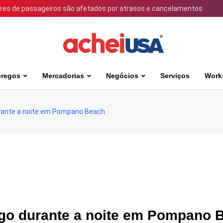
ares de passageiros são afetados por atrasos e cancelamentos
regos
Mercadorias
Negócios
Serviços
Work
urante a noite em Pompano Beach
ogo durante a noite em Pompano 