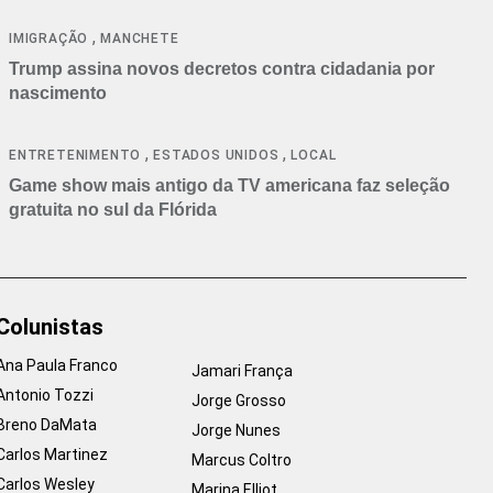
cancelamentos
,
IMIGRAÇÃO
MANCHETE
Trump assina novos decretos contra cidadania por
nascimento
,
,
ENTRETENIMENTO
ESTADOS UNIDOS
LOCAL
Game show mais antigo da TV americana faz seleção
gratuita no sul da Flórida
Colunistas
Ana Paula Franco
Jamari França
Antonio Tozzi
Jorge Grosso
Breno DaMata
Jorge Nunes
Carlos Martinez
Marcus Coltro
Carlos Wesley
Marina Elliot