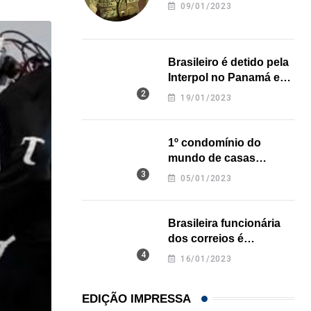
revela onde deixou o
09/01/2023
corpo
Brasileiro é detido pela
Interpol no Panamá e
pode pegar prisão
19/01/2023
perpétua nos EUA
1º condomínio do
mundo de casas
impressas em 3D é
05/01/2023
inaugurado no Texas
Brasileira funcionária
dos correios é
assassinada a facadas
16/01/2023
na Califórnia
EDIÇÃO IMPRESSA