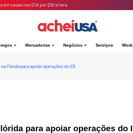
 em casas nos EUA por $30 a hora
regos
Mercadorias
Negócios
Serviços
Work
o na Flórida para apoiar operações do ICE
Flórida para apoiar operações do 