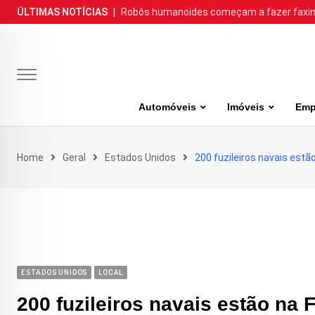
Skip
ÚLTIMAS NOTÍCIAS
|
Robôs humanoides começam a fazer faxina
to
content
Automóveis
Imóveis
Emp
Home
Geral
Estados Unidos
200 fuzileiros navais estã
ESTADOS UNIDOS
LOCAL
200 fuzileiros navais estão na 