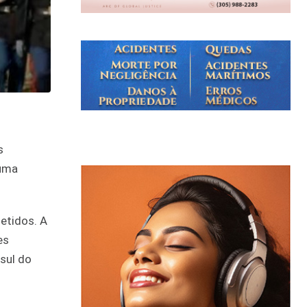
s
 uma
etidos. A
es
sul do