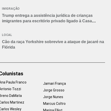
IMIGRAÇÃO
Trump entrega a assistência jurídica de crianças
imigrantes para escritório privado ligado à Casa
Branca
LOCAL
Cão da raça Yorkshire sobrevive a ataque de jacaré na
Flórida
Colunistas
Ana Paula Franco
Jamari França
Antonio Tozzi
Jorge Grosso
Breno DaMata
Jorge Nunes
Carlos Martinez
Marcus Coltro
Carlos Wesley
Marina Elliot