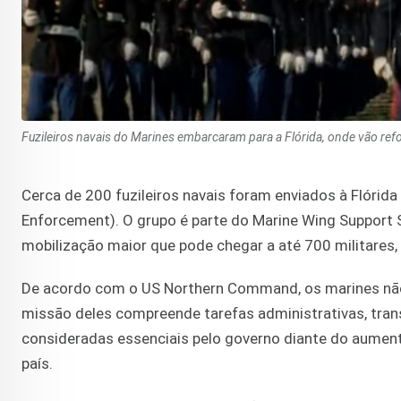
Fuzileiros navais do Marines embarcaram para a Flórida, onde vão ref
Cerca de 200 fuzileiros navais foram enviados à Flórid
Enforcement). O grupo é parte do Marine Wing Support 
mobilização maior que pode chegar a até 700 militares,
De acordo com o US Northern Command, os marines não
missão deles compreende tarefas administrativas, tran
consideradas essenciais pelo governo diante do aumento
país.