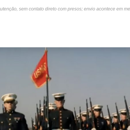
anutenção, sem contato direto com presos; envio acontece em me