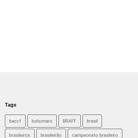
Tags
baccf
bolsonaro
BRAFF
brasil
brasileiros
brasileirão
campeonato brasileiro