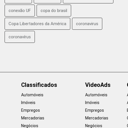
conexão UF
copa do brasil
Copa Libertadores da América
coronavirus
coronavírus
Classificados
VideoAds
Automóveis
Automóveis
Imóveis
Imóveis
Empregos
Empregos
Mercadorias
Mercadorias
Negócios
Negócios