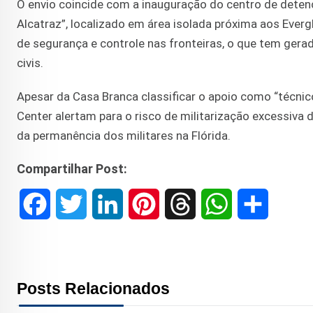
O envio coincide com a inauguração do centro de detenç
Alcatraz”, localizado em área isolada próxima aos Evergl
de segurança e controle nas fronteiras, o que tem gera
civis.
Apesar da Casa Branca classificar o apoio como “técni
Center alertam para o risco de militarização excessiva 
da permanência dos militares na Flórida.
Compartilhar Post:
F
T
L
P
T
W
S
a
w
i
i
h
h
h
c
i
n
n
r
a
a
Posts Relacionados
e
t
k
t
e
t
r