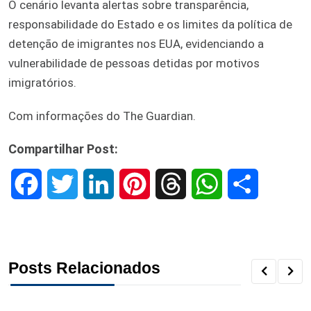
O cenário levanta alertas sobre transparência,
responsabilidade do Estado e os limites da política de
detenção de imigrantes nos EUA, evidenciando a
vulnerabilidade de pessoas detidas por motivos
imigratórios.
Com informações do The Guardian.
Compartilhar Post:
F
T
L
P
T
W
S
a
w
i
i
h
h
h
c
i
n
n
r
a
a
Posts Relacionados
e
t
k
t
e
t
r
b
t
e
e
a
s
e