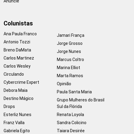
Anuncie
Colunistas
Ana Paula Franco
Jamari França
Antonio Tozzi
Jorge Grosso
Breno DaMata
Jorge Nunes
Carlos Martinez
Marcus Coltro
Carlos Wesley
Marina Elliot
Circulando
Marta Ramos
Cybercrime Expert
Opinião
Debora Maia
Paula Santa Maria
Destino Mágico
Grupo Mulheres do Brasil
Drops
Sul da Flórida
Esterliz Nunes
Renata Loyola
Franz Valla
Sandra Colicino
Gabriela Egito
Taiara Desirée