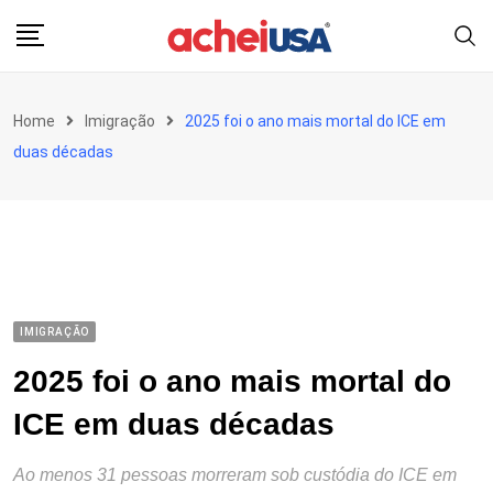
Skip
to
content
Home
Imigração
2025 foi o ano mais mortal do ICE em
duas décadas
IMIGRAÇÃO
2025 foi o ano mais mortal do
ICE em duas décadas
Ao menos 31 pessoas morreram sob custódia do ICE em