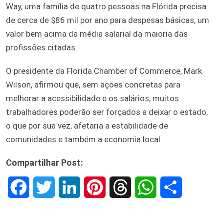
Way, uma família de quatro pessoas na Flórida precisa
de cerca de $86 mil por ano para despesas básicas, um
valor bem acima da média salarial da maioria das
profissões citadas.
O presidente da Florida Chamber of Commerce, Mark
Wilson, afirmou que, sem ações concretas para
melhorar a acessibilidade e os salários, muitos
trabalhadores poderão ser forçados a deixar o estado,
o que por sua vez, afetaria a estabilidade de
comunidades e também a economia local.
Compartilhar Post:
F
T
L
P
T
W
S
a
w
i
i
h
h
h