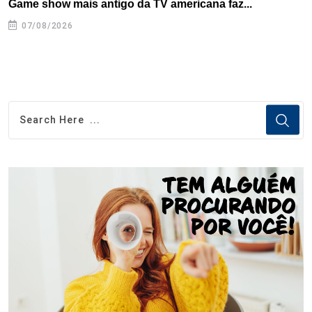
Game show mais antigo da TV americana faz...
I
se
07/08/2026