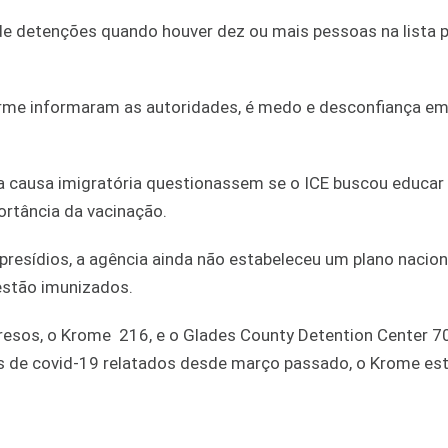
 de detenções quando houver dez ou mais pessoas na lista 
forme informaram as autoridades, é medo e desconfiança em
da causa imigratória questionassem se o ICE buscou educar
portância da vacinação.
resídios, a agência ainda não estabeleceu um plano nacion
estão imunizados.
presos, o Krome 216, e o Glades County Detention Center 7
s de covid-19 relatados desde março passado, o Krome es