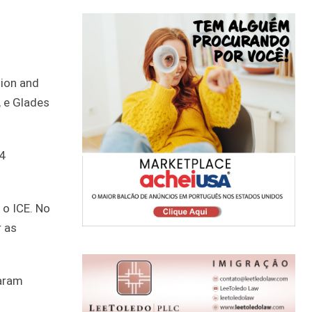
ion and
 e Glades
4
 o ICE. No
r as
saram