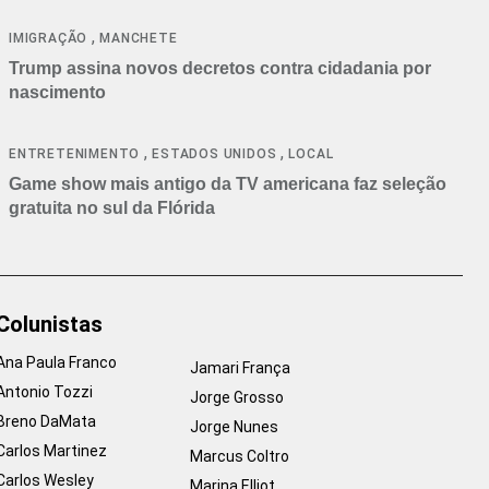
cancelamentos
,
IMIGRAÇÃO
MANCHETE
Trump assina novos decretos contra cidadania por
nascimento
,
,
ENTRETENIMENTO
ESTADOS UNIDOS
LOCAL
Game show mais antigo da TV americana faz seleção
gratuita no sul da Flórida
Colunistas
Ana Paula Franco
Jamari França
Antonio Tozzi
Jorge Grosso
Breno DaMata
Jorge Nunes
Carlos Martinez
Marcus Coltro
Carlos Wesley
Marina Elliot