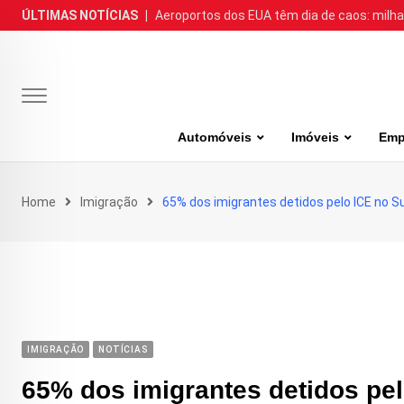
Skip
ÚLTIMAS NOTÍCIAS
|
Aeroportos dos EUA têm dia de caos: milh
to
content
Automóveis
Imóveis
Emp
Home
Imigração
65% dos imigrantes detidos pelo ICE no Su
IMIGRAÇÃO
NOTÍCIAS
65% dos imigrantes detidos pel