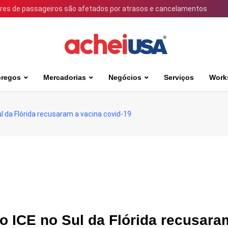
ares de passageiros são afetados por atrasos e cancelamentos
regos
Mercadorias
Negócios
Serviços
Work
l da Flórida recusaram a vacina covid-19
o ICE no Sul da Flórida recusara