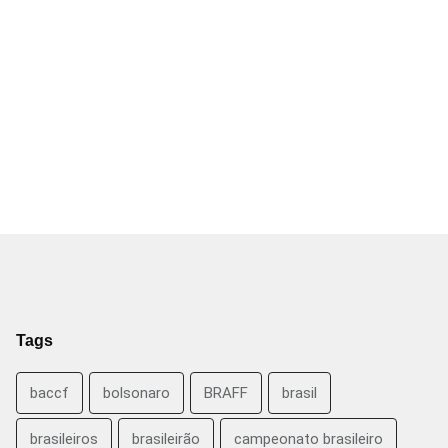
Tags
baccf
bolsonaro
BRAFF
brasil
brasileiros
brasileirão
campeonato brasileiro