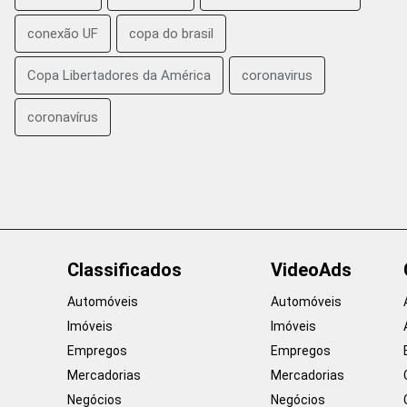
conexão UF
copa do brasil
Copa Libertadores da América
coronavirus
coronavírus
Classificados
VideoAds
Automóveis
Automóveis
Imóveis
Imóveis
Empregos
Empregos
Mercadorias
Mercadorias
Negócios
Negócios