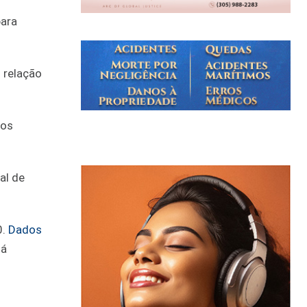
para
 relação
 os
al de
0.
Dados
tá