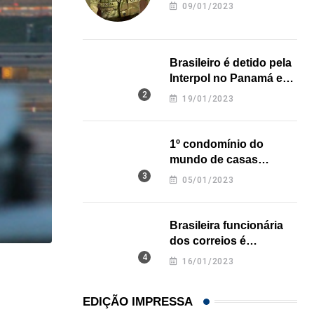
revela onde deixou o
09/01/2023
corpo
Brasileiro é detido pela
Interpol no Panamá e
pode pegar prisão
19/01/2023
perpétua nos EUA
1º condomínio do
mundo de casas
impressas em 3D é
05/01/2023
inaugurado no Texas
Brasileira funcionária
dos correios é
assassinada a facadas
16/01/2023
,
na Califórnia
IMIGRAÇÃO
Trump assina novos decretos contra cidadania 
EDIÇÃO IMPRESSA