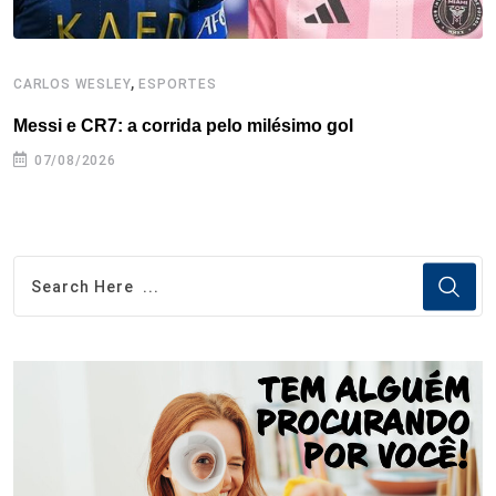
,
CARLOS WESLEY
ESPORTES
C
Messi e CR7: a corrida pelo milésimo gol
C
07/08/2026