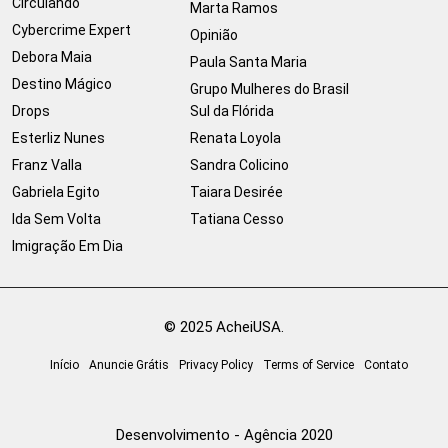
Circulando
Marta Ramos
Cybercrime Expert
Opinião
Debora Maia
Paula Santa Maria
Destino Mágico
Grupo Mulheres do Brasil
Drops
Sul da Flórida
Esterliz Nunes
Renata Loyola
Franz Valla
Sandra Colicino
Gabriela Egito
Taiara Desirée
Ida Sem Volta
Tatiana Cesso
Imigração Em Dia
© 2025 AcheiUSA.
Início
Anuncie Grátis
Privacy Policy
Terms of Service
Contato
Desenvolvimento - Agência 2020