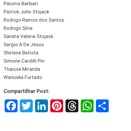
Paloma Barbieri
Patrick John Stojack
Rodrigo Ramos dos Santos
Rodrigo Silva
Sandra Valeria Stojack
Sergio A De Jesus
Shirlene Batista
Simone Cardilli Pin
Thaissa Miranda
Wanuska Furtado
Compartilhar Post:
F
T
L
P
T
W
S
a
w
i
i
h
h
h