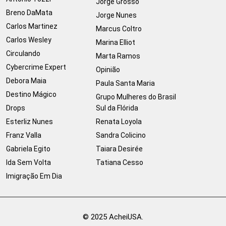
Jorge Grosso
Breno DaMata
Jorge Nunes
Carlos Martinez
Marcus Coltro
Carlos Wesley
Marina Elliot
Circulando
Marta Ramos
Cybercrime Expert
Opinião
Debora Maia
Paula Santa Maria
Destino Mágico
Grupo Mulheres do Brasil
Drops
Sul da Flórida
Esterliz Nunes
Renata Loyola
Franz Valla
Sandra Colicino
Gabriela Egito
Taiara Desirée
Ida Sem Volta
Tatiana Cesso
Imigração Em Dia
© 2025 AcheiUSA.