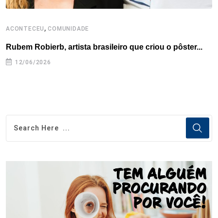
,
ACONTECEU
COMUNIDADE
A
Rubem Robierb, artista brasileiro que criou o pôster...
L
A
12/06/2026