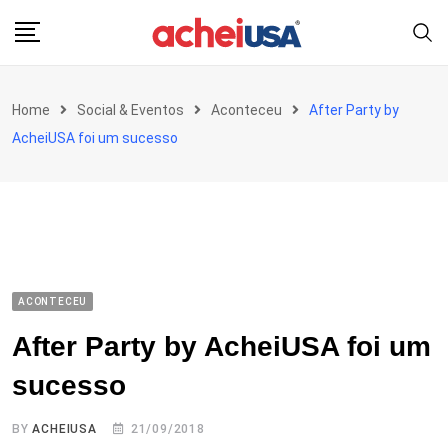
Skip
to
content
Home
Social & Eventos
Aconteceu
After Party by
AcheiUSA foi um sucesso
ACONTECEU
After Party by AcheiUSA foi um
sucesso
BY
ACHEIUSA
21/09/2018