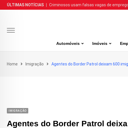
Skip
ÚLTIMAS NOTÍCIAS
|
Criminosos usam falsas vagas de emprego 
to
content
Automóveis
Imóveis
Emp
Home
Imigração
Agentes do Border Patrol deixam 600 imig
IMIGRAÇÃO
Agentes do Border Patrol deixa