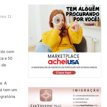
imos 11
ordo com
ca a 50
s de
e. A
 já tem um
gratória.