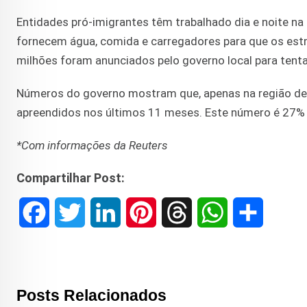
Entidades pró-imigrantes têm trabalhado dia e noite na
fornecem água, comida e carregadores para que os estr
milhões foram anunciados pelo governo local para tenta
Números do governo mostram que, apenas na região de 
apreendidos nos últimos 11 meses. Este número é 27% m
*Com informações da Reuters
Compartilhar Post:
F
T
L
P
T
W
S
a
w
i
i
h
h
h
c
i
n
n
r
a
a
Posts Relacionados
e
t
k
t
e
t
r