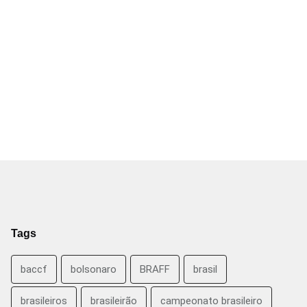
Tags
baccf
bolsonaro
BRAFF
brasil
brasileiros
brasileirão
campeonato brasileiro