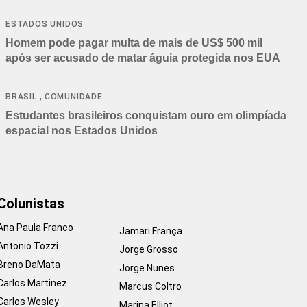
ESTADOS UNIDOS
Homem pode pagar multa de mais de US$ 500 mil
após ser acusado de matar águia protegida nos EUA
,
BRASIL
COMUNIDADE
Estudantes brasileiros conquistam ouro em olimpíada
espacial nos Estados Unidos
Colunistas
Ana Paula Franco
Jamari França
Antonio Tozzi
Jorge Grosso
Breno DaMata
Jorge Nunes
Carlos Martinez
Marcus Coltro
Carlos Wesley
Marina Elliot