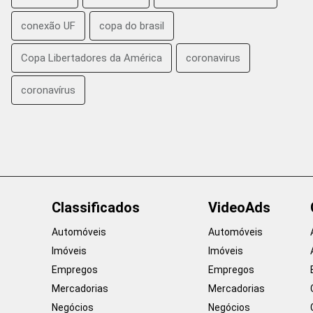
conexão UF
copa do brasil
Copa Libertadores da América
coronavirus
coronavírus
Classificados
VideoAds
Automóveis
Automóveis
Imóveis
Imóveis
Empregos
Empregos
Mercadorias
Mercadorias
Negócios
Negócios