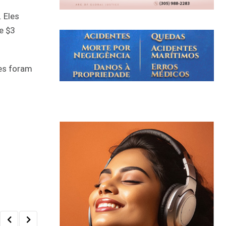
 Eles
e $3
es foram