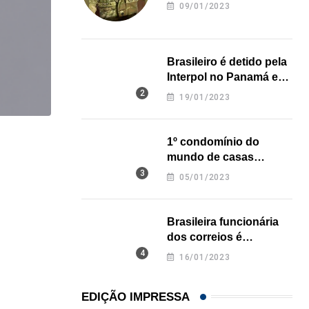
revela onde deixou o
09/01/2023
corpo
Brasileiro é detido pela
Interpol no Panamá e
pode pegar prisão
19/01/2023
perpétua nos EUA
1º condomínio do
IMIGRAÇÃO
mundo de casas
Teste de cidadania dos EUA pode ficar mais...
impressas em 3D é
05/01/2023
inaugurado no Texas
05/08/2026
Brasileira funcionária
dos correios é
assassinada a facadas
16/01/2023
na Califórnia
EDIÇÃO IMPRESSA