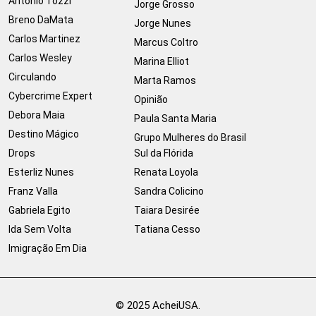
Antonio Tozzi
Jorge Grosso
Breno DaMata
Jorge Nunes
Carlos Martinez
Marcus Coltro
Carlos Wesley
Marina Elliot
Circulando
Marta Ramos
Cybercrime Expert
Opinião
Debora Maia
Paula Santa Maria
Destino Mágico
Grupo Mulheres do Brasil
Drops
Sul da Flórida
Esterliz Nunes
Renata Loyola
Franz Valla
Sandra Colicino
Gabriela Egito
Taiara Desirée
Ida Sem Volta
Tatiana Cesso
Imigração Em Dia
© 2025 AcheiUSA.