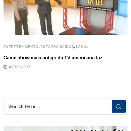
t
,
,
ENTRETENIMENTO
ESTADOS UNIDOS
LOCAL
L
Game show mais antigo da TV americana faz...
I
se
07/08/2026