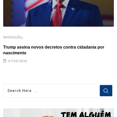
t
,
IMIGRAÇÃO
E
Trump assina novos decretos contra cidadania por
G
nascimento
07/08/2026