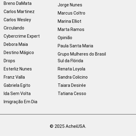
Breno DaMata
Jorge Nunes
Carlos Martinez
Marcus Coltro
Carlos Wesley
Marina Elliot
Circulando
Marta Ramos
Cybercrime Expert
Opinião
Debora Maia
Paula Santa Maria
Destino Mágico
Grupo Mulheres do Brasil
Drops
Sul da Flórida
Esterliz Nunes
Renata Loyola
Franz Valla
Sandra Colicino
Gabriela Egito
Taiara Desirée
Ida Sem Volta
Tatiana Cesso
Imigração Em Dia
© 2025 AcheiUSA.