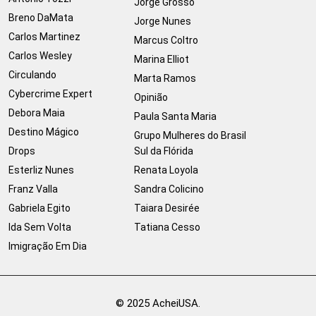
Jorge Grosso
Breno DaMata
Jorge Nunes
Carlos Martinez
Marcus Coltro
Carlos Wesley
Marina Elliot
Circulando
Marta Ramos
Cybercrime Expert
Opinião
Debora Maia
Paula Santa Maria
Destino Mágico
Grupo Mulheres do Brasil
Drops
Sul da Flórida
Esterliz Nunes
Renata Loyola
Franz Valla
Sandra Colicino
Gabriela Egito
Taiara Desirée
Ida Sem Volta
Tatiana Cesso
Imigração Em Dia
© 2025 AcheiUSA.