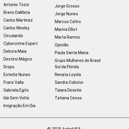
Antonio Tozzi
Jorge Grosso
Breno DaMata
Jorge Nunes
Carlos Martinez
Marcus Coltro
Carlos Wesley
Marina Elliot
Circulando
Marta Ramos
Cybercrime Expert
Opinião
Debora Maia
Paula Santa Maria
Destino Mágico
Grupo Mulheres do Brasil
Drops
Sul da Flórida
Esterliz Nunes
Renata Loyola
Franz Valla
Sandra Colicino
Gabriela Egito
Taiara Desirée
Ida Sem Volta
Tatiana Cesso
Imigração Em Dia
© 2025 AcheiUSA.