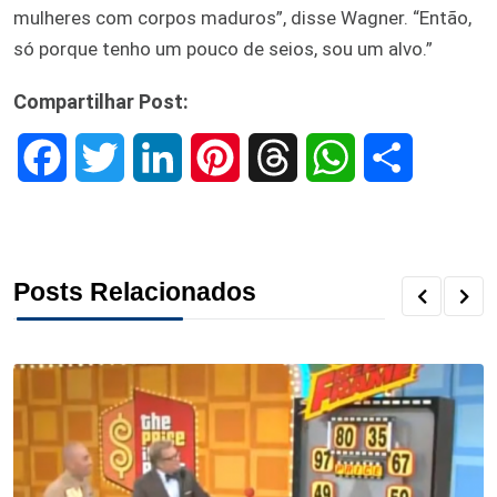
mulheres com corpos maduros”, disse Wagner. “Então,
só porque tenho um pouco de seios, sou um alvo.”
Compartilhar Post:
F
T
L
P
T
W
S
a
w
i
i
h
h
h
c
i
n
n
r
a
a
Posts Relacionados
e
t
k
t
e
t
r
b
t
e
e
a
s
e
o
e
d
r
d
A
o
r
I
e
s
p