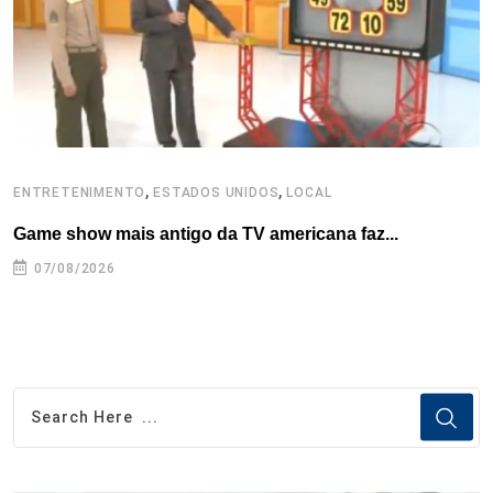
k
n
s
p
t
,
,
ENTRETENIMENTO
ESTADOS UNIDOS
LOCAL
L
Game show mais antigo da TV americana faz...
I
se
07/08/2026