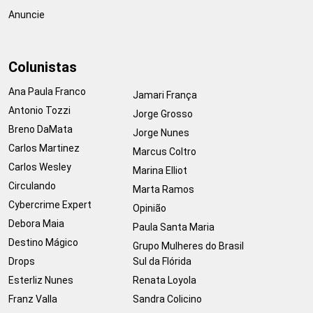
Anuncie
Colunistas
Ana Paula Franco
Jamari França
Antonio Tozzi
Jorge Grosso
Breno DaMata
Jorge Nunes
Carlos Martinez
Marcus Coltro
Carlos Wesley
Marina Elliot
Circulando
Marta Ramos
Cybercrime Expert
Opinião
Debora Maia
Paula Santa Maria
Destino Mágico
Grupo Mulheres do Brasil
Drops
Sul da Flórida
Esterliz Nunes
Renata Loyola
Franz Valla
Sandra Colicino