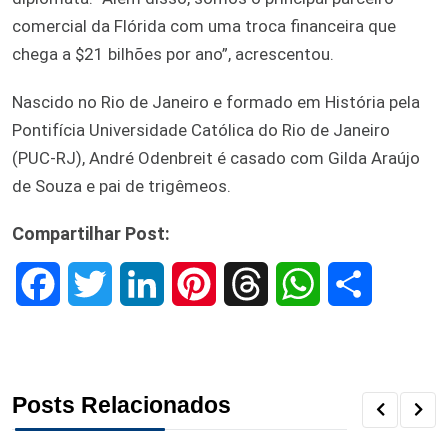
comercial da Flórida com uma troca financeira que
chega a $21 bilhões por ano”, acrescentou.
Nascido no Rio de Janeiro e formado em História pela
Pontifícia Universidade Católica do Rio de Janeiro
(PUC-RJ), André Odenbreit é casado com Gilda Araújo
de Souza e pai de trigêmeos.
Compartilhar Post:
F
T
L
P
T
W
S
a
w
i
i
h
h
h
c
i
n
n
r
a
a
Posts Relacionados
e
t
k
t
e
t
r