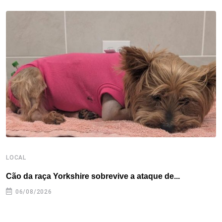
b
t
e
e
a
s
e
o
e
d
r
d
A
o
r
I
e
s
p
k
n
s
p
t
LOCAL
E
Cão da raça Yorkshire sobrevive a ataque de...
C
e
06/08/2026