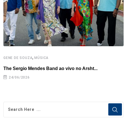
k
n
s
p
t
,
GENE DE SOUZA
MÚSICA
G
The Sergio Mendes Band ao vivo no Arsht...
F
24/06/2026