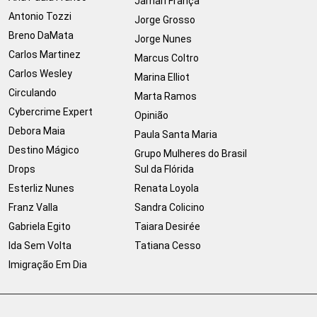
Jamari França
Antonio Tozzi
Jorge Grosso
Breno DaMata
Jorge Nunes
Carlos Martinez
Marcus Coltro
Carlos Wesley
Marina Elliot
Circulando
Marta Ramos
Cybercrime Expert
Opinião
Debora Maia
Paula Santa Maria
Destino Mágico
Grupo Mulheres do Brasil
Drops
Sul da Flórida
Esterliz Nunes
Renata Loyola
Franz Valla
Sandra Colicino
Gabriela Egito
Taiara Desirée
Ida Sem Volta
Tatiana Cesso
Imigração Em Dia