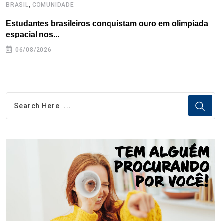
,
BRASIL
COMUNIDADE
B
Estudantes brasileiros conquistam ouro em olimpíada
P
espacial nos...
06/08/2026