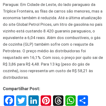
Paraguai. Em Cidade de Leste, do lado paraguaio da
Tríplice Fronteira, as filas de carros são menores, mas a
economia também é reduzida. Até a última atualização
do site Global Petrol Prices, um litro de gasolina no país
vizinho está custando 8.420 guaranis paraguaios, o
equivalente a 6,04 reais. Além dos combustíveis, o gás
de cozinha (GLP) também sofre com o reajuste da
Petrobras. O preço médio às distribuidoras foi
reajustado em 16,1%. Com isso, o preço por quilo sai de
R$ 3,86 para R$ 4,48. Para 13 kg (peso do gás de
cozinha), isso representa um custo de R$ 58,21 às
distribuidoras.
Compartilhar Post:
F
T
L
P
T
W
S