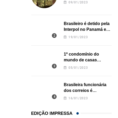
revela onde deixou o
09/01/2023
corpo
Brasileiro é detido pela
Interpol no Panamá e
pode pegar prisão
19/01/2023
perpétua nos EUA
1º condomínio do
mundo de casas
impressas em 3D é
05/01/2023
inaugurado no Texas
Brasileira funcionária
dos correios é
assassinada a facadas
16/01/2023
na Califórnia
EDIÇÃO IMPRESSA