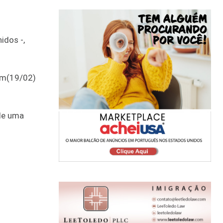
idos -,
tem(19/02)
 de uma