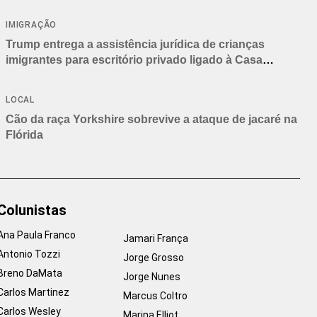
IMIGRAÇÃO
Trump entrega a assistência jurídica de crianças
imigrantes para escritório privado ligado à Casa
Branca
LOCAL
Cão da raça Yorkshire sobrevive a ataque de jacaré na
Flórida
Colunistas
Ana Paula Franco
Jamari França
Antonio Tozzi
Jorge Grosso
Breno DaMata
Jorge Nunes
Carlos Martinez
Marcus Coltro
Carlos Wesley
Marina Elliot