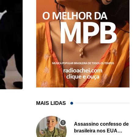
,
,
ESTADOS UNIDOS
IMIGRAÇÃO
MAIS LIDAS
Criminosos usam falsas vagas de emprego para e
06/08/2026
Assassino confesso de
brasileira nos EUA