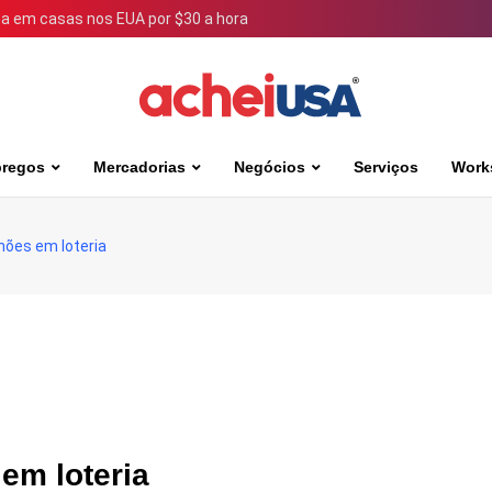
 em casas nos EUA por $30 a hora
regos
Mercadorias
Negócios
Serviços
Work
hões em loteria
em loteria