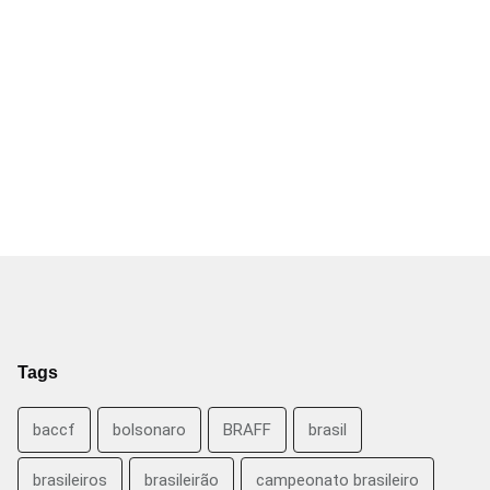
Tags
baccf
bolsonaro
BRAFF
brasil
brasileiros
brasileirão
campeonato brasileiro