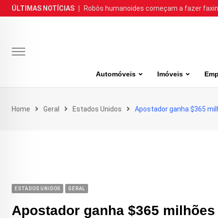
Skip
ÚLTIMAS NOTÍCIAS
|
Robôs humanoides começam a fazer faxina
to
content
Automóveis
Imóveis
Emp
Home
Geral
Estados Unidos
Apostador ganha $365 mil
ESTADOS UNIDOS
GERAL
Apostador ganha $365 milhões 