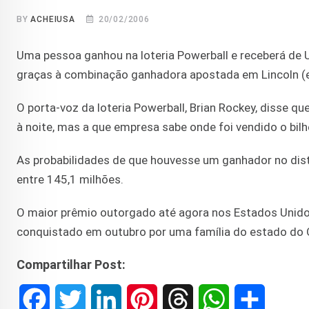
BY
ACHEIUSA
20/02/2006
Uma pessoa ganhou na loteria Powerball e receberá de
graças à combinação ganhadora apostada em Lincoln (
O porta-voz da loteria Powerball, Brian Rockey, disse 
à noite, mas a que empresa sabe onde foi vendido o bi
As probabilidades de que houvesse um ganhador no distr
entre 145,1 milhões.
O maior prêmio outorgado até agora nos Estados Unidos
conquistado em outubro por uma família do estado do 
Compartilhar Post:
F
T
L
P
T
W
S