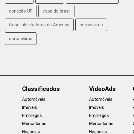
conexão UF
copa do brasil
Copa Libertadores da América
coronavirus
coronavírus
Classificados
VideoAds
Automóveis
Automóveis
Imóveis
Imóveis
Empregos
Empregos
Mercadorias
Mercadorias
Negócios
Negócios