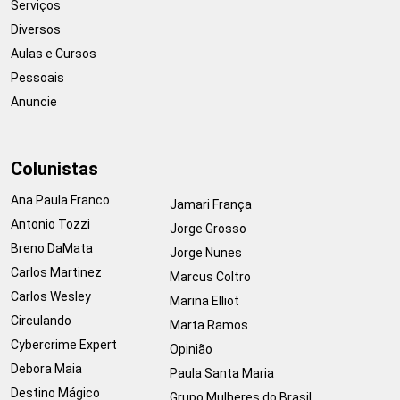
Serviços
Diversos
Aulas e Cursos
Pessoais
Anuncie
Colunistas
Ana Paula Franco
Jamari França
Antonio Tozzi
Jorge Grosso
Breno DaMata
Jorge Nunes
Carlos Martinez
Marcus Coltro
Carlos Wesley
Marina Elliot
Circulando
Marta Ramos
Cybercrime Expert
Opinião
Debora Maia
Paula Santa Maria
Destino Mágico
Grupo Mulheres do Brasil