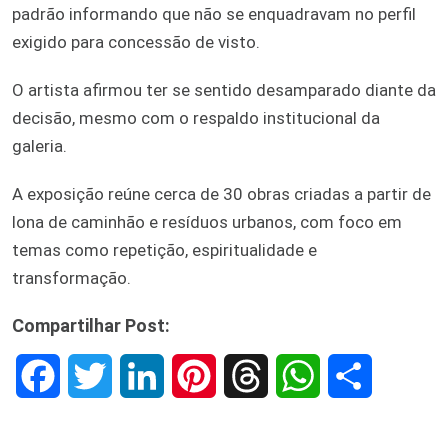
padrão informando que não se enquadravam no perfil
exigido para concessão de visto.
O artista afirmou ter se sentido desamparado diante da
decisão, mesmo com o respaldo institucional da
galeria.
A exposição reúne cerca de 30 obras criadas a partir de
lona de caminhão e resíduos urbanos, com foco em
temas como repetição, espiritualidade e
transformação.
Compartilhar Post:
F
T
L
P
T
W
S
a
w
i
i
h
h
h