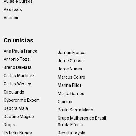
Aulas e Cursos
Pessoais
Anuncie
Colunistas
Ana Paula Franco
Jamari França
Antonio Tozzi
Jorge Grosso
Breno DaMata
Jorge Nunes
Carlos Martinez
Marcus Coltro
Carlos Wesley
Marina Elliot
Circulando
Marta Ramos
Cybercrime Expert
Opinião
Debora Maia
Paula Santa Maria
Destino Mágico
Grupo Mulheres do Brasil
Drops
Sul da Flórida
Esterliz Nunes
Renata Loyola