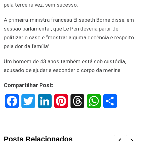
pela terceira vez, sem sucesso.
A primeira-ministra francesa Elisabeth Borne disse, em
sessão parlamentar, que Le Pen deveria parar de
politizar o caso e “mostrar alguma decência e respeito
pela dor da família”.
Um homem de 43 anos também está sob custódia,
acusado de ajudar a esconder o corpo da menina.
Compartilhar Post:
F
T
L
P
T
W
S
a
w
i
i
h
h
h
c
i
n
n
r
a
a
Posts Relacionados