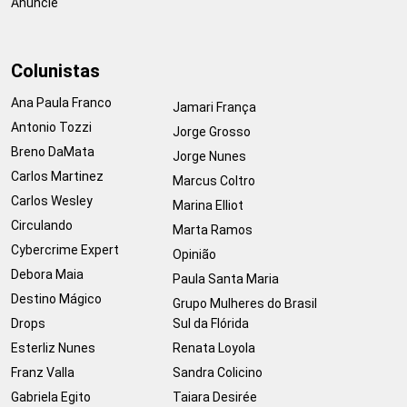
Anuncie
Colunistas
Ana Paula Franco
Jamari França
Antonio Tozzi
Jorge Grosso
Breno DaMata
Jorge Nunes
Carlos Martinez
Marcus Coltro
Carlos Wesley
Marina Elliot
Circulando
Marta Ramos
Cybercrime Expert
Opinião
Debora Maia
Paula Santa Maria
Destino Mágico
Grupo Mulheres do Brasil
Drops
Sul da Flórida
Esterliz Nunes
Renata Loyola
Franz Valla
Sandra Colicino
Gabriela Egito
Taiara Desirée