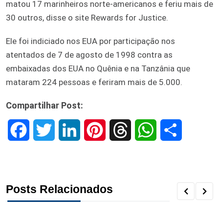
matou 17 marinheiros norte-americanos e feriu mais de
30 outros, disse o site Rewards for Justice.
Ele foi indiciado nos EUA por participação nos
atentados de 7 de agosto de 1998 contra as
embaixadas dos EUA no Quênia e na Tanzânia que
mataram 224 pessoas e feriram mais de 5.000.
Compartilhar Post:
F
T
L
P
T
W
S
a
w
i
i
h
h
h
c
i
n
n
r
a
a
Posts Relacionados
e
t
k
t
e
t
r
b
t
e
e
a
s
e