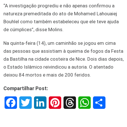
“A investigação progrediu e não apenas confirmou a
natureza premeditada do ato de Mohamed Lahouaiej
Bouhlel como também estabeleceu que ele teve ajuda
de cúmplices”, disse Molins.
Na quinta-feira (14), um caminhão se jogou em cima
das pessoas que assistiam à queima de fogos da Festa
da Bastilha na cidade costeira de Nice. Dois dias depois,
o Estado Islâmico reivindicou a autoria. O atentado
deixou 84 mortos e mais de 200 feridos.
Compartilhar Post:
F
T
L
P
T
W
S
a
w
i
i
h
h
h