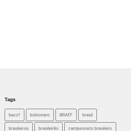
Tags
baccf
bolsonaro
BRAFF
brasil
brasileiros
brasileirão
campeonato brasileiro