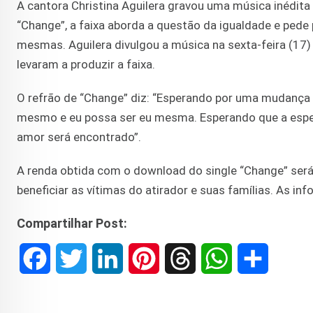
A cantora Christina Aguilera gravou uma música inédit
“Change”, a faixa aborda a questão da igualdade e pede
mesmas. Aguilera divulgou a música na sexta-feira (17)
levaram a produzir a faixa.
O refrão de “Change” diz: “Esperando por uma mudança p
mesmo e eu possa ser eu mesma. Esperando que a esper
amor será encontrado”.
A renda obtida com o download do single “Change” será
beneficiar as vítimas do atirador e suas famílias. As i
Compartilhar Post:
F
T
L
P
T
W
S
a
w
i
i
h
h
h