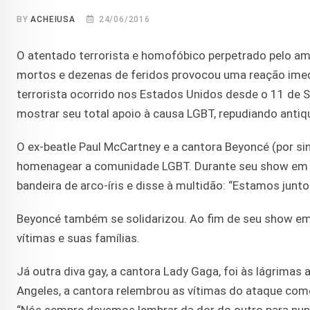
BY
ACHEIUSA
24/06/2016
O atentado terrorista e homofóbico perpetrado pelo am
mortos e dezenas de feridos provocou uma reação ime
terrorista ocorrido nos Estados Unidos desde o 11 de
mostrar seu total apoio à causa LGBT, repudiando antiq
O ex-beatle Paul McCartney e a cantora Beyoncé (por sin
homenagear a comunidade LGBT. Durante seu show em Ber
bandeira de arco-íris e disse à multidão: “Estamos junt
Beyoncé também se solidarizou. Ao fim de seu show em D
vítimas e suas famílias.
Já outra diva gay, a cantora Lady Gaga, foi às lágrima
Angeles, a cantora relembrou as vítimas do ataque c