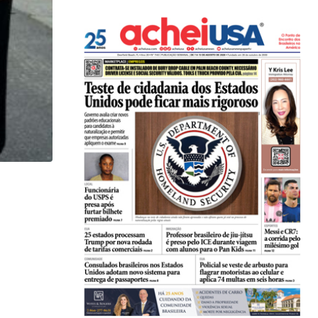
,
GENE DE SOUZA
MÚSICA
Fernanda Abreu traz seu show eletrizante ao Zey
22/05/2026