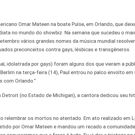
ericano Omar Mateen na boate Pulse, em Orlando, que deix
diata no mundo do showbiz. Na semana que sucedeu o mai
 Setembro vários grandes nomes da música mundial resolve
uados preconceitos contra gays, lésbicas e transgêneros.
al, idolatrada por gays) foram alguns dos que vieram a púb
lim na terça-feira (14), Paul entrou no palco envolto em
os com Orlando.”
etroit (no Estado de Michigan), a cantora dedicou seu hit
s ao relembrar os mortos no atentado. Em ato realizado em 
ometido por Omar Mateen e mandou um recado a comunidade