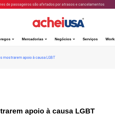
ares de passageiros são afetados por atrasos e cancelamentos
regos
Mercadorias
Negócios
Serviços
Work
tas mostrarem apoio à causa LGBT
ostrarem apoio à causa LGBT