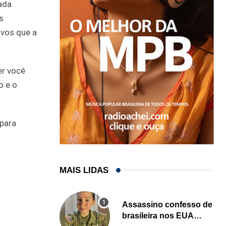
ada
s
ivos que a
er você
o e o
para
MAIS LIDAS
Assassino confesso de
brasileira nos EUA