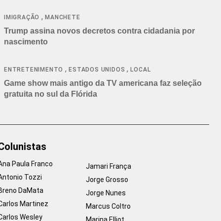
cancelamentos
,
IMIGRAÇÃO
MANCHETE
Trump assina novos decretos contra cidadania por
nascimento
,
,
ENTRETENIMENTO
ESTADOS UNIDOS
LOCAL
Game show mais antigo da TV americana faz seleção
gratuita no sul da Flórida
Colunistas
Ana Paula Franco
Jamari França
Antonio Tozzi
Jorge Grosso
Breno DaMata
Jorge Nunes
Carlos Martinez
Marcus Coltro
Carlos Wesley
Marina Elliot