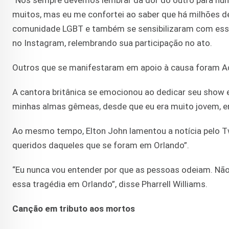
“Nós sempre devemos lembrar da dor do outro para nunca
muitos, mas eu me confortei ao saber que há milhões 
comunidade LGBT e também se sensibilizaram com essa 
no Instagram, relembrando sua participação no ato.
Outros que se manifestaram em apoio à causa foram Adel
A cantora britânica se emocionou ao dedicar seu show e
minhas almas gêmeas, desde que eu era muito jovem, en
Ao mesmo tempo, Elton John lamentou a notícia pelo Tw
queridos daqueles que se foram em Orlando”.
“Eu nunca vou entender por que as pessoas odeiam. Não
essa tragédia em Orlando”, disse Pharrell Williams.
Canção em tributo aos mortos