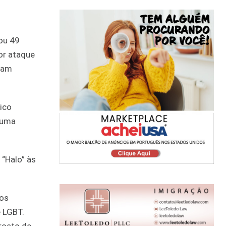
ou 49
or ataque
ram
lico
 uma
 “Halo” às
Los
 LGBT.