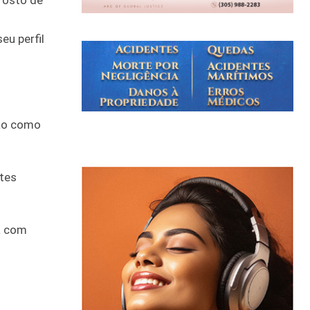
rosto de
u perfil
são como
tes
á com