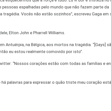
 esquecermos que a força é tudo. Eu vi dor e tristeza no 
de pessoas espalhadas pelo mundo que não fazem parte da
tragédia. Vocês não estão sozinhos”, escreveu Gaga em se
e, Elton John e Pharrell Williams.
m Antuérpia, na Bélgica, aos mortos na tragédia. “[Gays] 
tão eu estou realmente comovido por isto”.
itter: “Nossos corações estão com todas as famílias e en
 há palavras para expressar o quão triste meu coração est