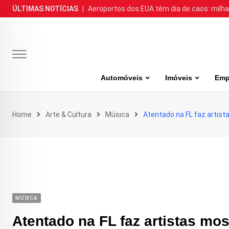
Skip
ÚLTIMAS NOTÍCIAS
|
Aeroportos dos EUA têm dia de caos: milh
to
content
Automóveis
Imóveis
Emp
Home
Arte & Cultura
Música
Atentado na FL faz artis
MÚSICA
Atentado na FL faz artistas m