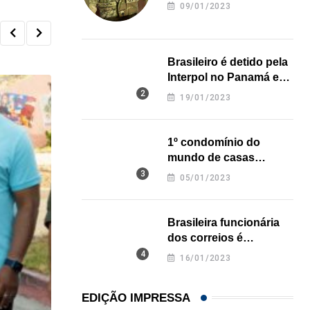
revela onde deixou o
09/01/2023
corpo
Brasileiro é detido pela
Interpol no Panamá e
pode pegar prisão
19/01/2023
perpétua nos EUA
1º condomínio do
mundo de casas
impressas em 3D é
05/01/2023
inaugurado no Texas
Brasileira funcionária
dos correios é
assassinada a facadas
16/01/2023
na Califórnia
EDIÇÃO IMPRESSA