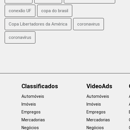
conexão UF
copa do brasil
Copa Libertadores da América
coronavirus
coronavírus
Classificados
VideoAds
Automóveis
Automóveis
Imóveis
Imóveis
Empregos
Empregos
Mercadorias
Mercadorias
Negócios
Negócios