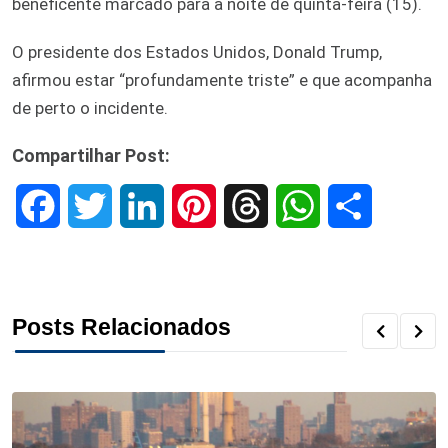
beneficente marcado para a noite de quinta-feira (15).
O presidente dos Estados Unidos, Donald Trump,
afirmou estar “profundamente triste” e que acompanha
de perto o incidente.
Compartilhar Post:
F
T
L
P
T
W
S
a
w
i
i
h
h
h
c
i
n
n
r
a
a
Posts Relacionados
e
t
k
t
e
t
r
b
t
e
e
a
s
e
o
e
d
r
d
A