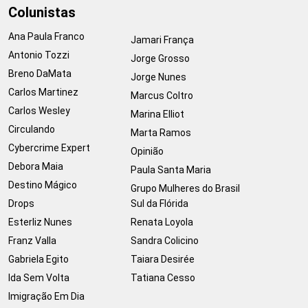
Colunistas
Ana Paula Franco
Jamari França
Antonio Tozzi
Jorge Grosso
Breno DaMata
Jorge Nunes
Carlos Martinez
Marcus Coltro
Carlos Wesley
Marina Elliot
Circulando
Marta Ramos
Cybercrime Expert
Opinião
Debora Maia
Paula Santa Maria
Destino Mágico
Grupo Mulheres do Brasil
Drops
Sul da Flórida
Esterliz Nunes
Renata Loyola
Franz Valla
Sandra Colicino
Gabriela Egito
Taiara Desirée
Ida Sem Volta
Tatiana Cesso
Imigração Em Dia