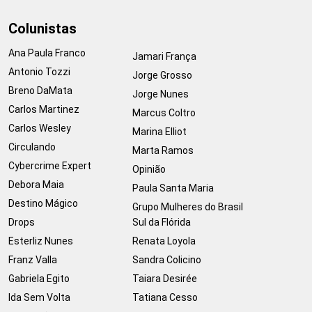
Colunistas
Ana Paula Franco
Jamari França
Antonio Tozzi
Jorge Grosso
Breno DaMata
Jorge Nunes
Carlos Martinez
Marcus Coltro
Carlos Wesley
Marina Elliot
Circulando
Marta Ramos
Cybercrime Expert
Opinião
Debora Maia
Paula Santa Maria
Destino Mágico
Grupo Mulheres do Brasil
Drops
Sul da Flórida
Esterliz Nunes
Renata Loyola
Franz Valla
Sandra Colicino
Gabriela Egito
Taiara Desirée
Ida Sem Volta
Tatiana Cesso