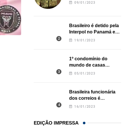
revela onde deixou o
09/01/2023
corpo
Brasileiro é detido pela
Interpol no Panamá e
pode pegar prisão
19/01/2023
perpétua nos EUA
,
CARLOS WESLEY
ESPORTES
Casemiro fará seu primeiro jogo na Flórida diante.
1º condomínio do
mundo de casas
31/07/2026
impressas em 3D é
05/01/2023
inaugurado no Texas
Brasileira funcionária
dos correios é
assassinada a facadas
16/01/2023
na Califórnia
EDIÇÃO IMPRESSA