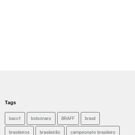
Tags
baccf
bolsonaro
BRAFF
brasil
brasileiros
brasileirão
campeonato brasileiro