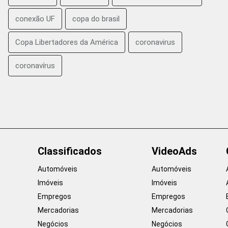
conexão UF
copa do brasil
Copa Libertadores da América
coronavirus
coronavírus
Classificados
VideoAds
Automóveis
Automóveis
Imóveis
Imóveis
Empregos
Empregos
Mercadorias
Mercadorias
Negócios
Negócios