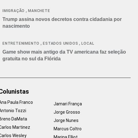
cancelamentos
,
IMIGRAÇÃO
MANCHETE
Trump assina novos decretos contra cidadania por
nascimento
,
,
ENTRETENIMENTO
ESTADOS UNIDOS
LOCAL
Game show mais antigo da TV americana faz seleção
gratuita no sul da Flórida
Colunistas
Ana Paula Franco
Jamari França
Antonio Tozzi
Jorge Grosso
Breno DaMata
Jorge Nunes
Carlos Martinez
Marcus Coltro
Carlos Wesley
Marina Elliot