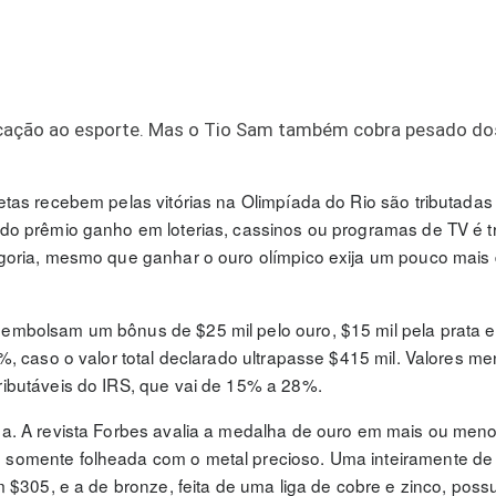
icação ao esporte. Mas o Tio Sam também cobra pesado do
tas recebem pelas vitórias na Olimpíada do Rio são tributadas
do prêmio ganho em loterias, cassinos ou programas de TV é tr
egoria, mesmo que ganhar o ouro olímpico exija um pouco mais 
embolsam um bônus de $25 mil pelo ouro, $15 mil pela prata e
%, caso o valor total declarado ultrapasse $415 mil. Valores m
ributáveis do IRS, que vai de 15% a 28%.
sa. A revista Forbes avalia a medalha de ouro em mais ou men
 somente folheada com o metal precioso. Uma inteiramente de
 $305, e a de bronze, feita de uma liga de cobre e zinco, poss