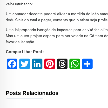
valor intrínseco”.
Um contador decente poderá aliviar a mordida do leão am
dedutíveis do total a pagar, contanto que o atleta seja profi
Uma lei propondo isenção de impostos para as vitórias ol
Mas um outro projeto espera para ser votado na Câmara de
favor da isenção.
Compartilhar Post:
F
T
L
P
T
W
S
a
w
i
i
h
h
h
c
i
n
n
r
a
a
Posts Relacionados
e
t
k
t
e
t
r
b
t
e
e
a
s
e