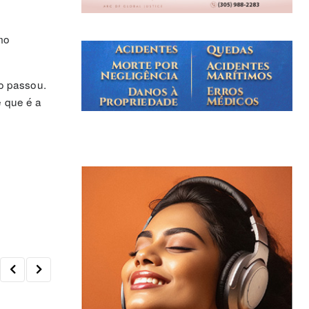
mo
o passou.
e que é a