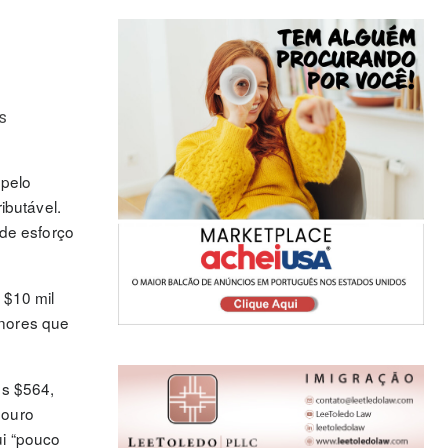
s
 pelo
ibutável.
de esforço
 $10 mil
enores que
os $564,
 ouro
ui “pouco