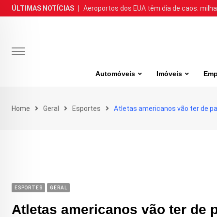
Skip
ÚLTIMAS NOTÍCIAS
|
Aeroportos dos EUA têm dia de caos: milh
to
content
Automóveis
Imóveis
Emp
Home
Geral
Esportes
Atletas americanos vão ter de 
ESPORTES
GERAL
Atletas americanos vão ter de 