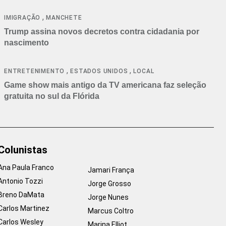
cancelamentos
,
IMIGRAÇÃO
MANCHETE
Trump assina novos decretos contra cidadania por
nascimento
,
,
ENTRETENIMENTO
ESTADOS UNIDOS
LOCAL
Game show mais antigo da TV americana faz seleção
gratuita no sul da Flórida
Colunistas
Ana Paula Franco
Jamari França
Antonio Tozzi
Jorge Grosso
Breno DaMata
Jorge Nunes
Carlos Martinez
Marcus Coltro
Carlos Wesley
Marina Elliot