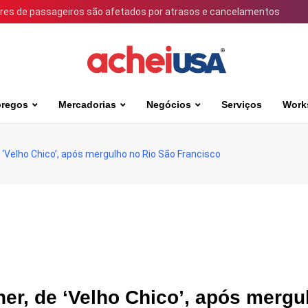
ares de passageiros são afetados por atrasos e cancelamentos
regos
Mercadorias
Negócios
Serviços
Work
‘Velho Chico’, após mergulho no Rio São Francisco
er, de ‘Velho Chico’, após mergu