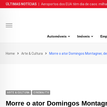
Skip
ÚLTIMAS NOTÍCIAS
|
Aeroportos dos EUA têm dia de caos: milh
to
content
Automóveis
Imóveis
Emp
Home
Arte & Cultura
Morre o ator Domingos Montagner, de 
ARTE & CULTURA
CINEMA/TV
Morre o ator Domingos Montagn