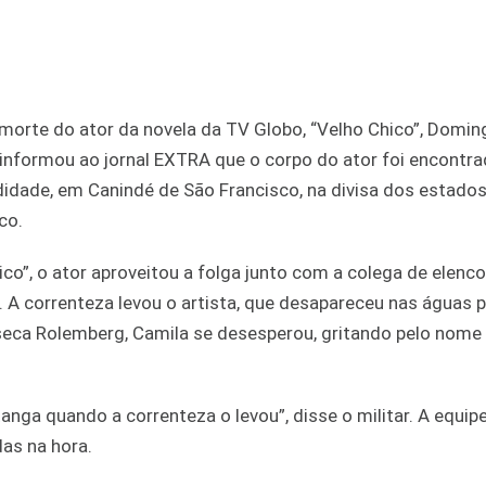
morte do ator da novela da TV Globo, “Velho Chico”, Domi
informou ao jornal EXTRA que o corpo do ator foi encontr
ndidade, em Canindé de São Francisco, na divisa dos estado
co.
ico”, o ator aproveitou a folga junto com a colega de elenc
. A correnteza levou o artista, que desapareceu nas águas p
eca Rolemberg, Camila se desesperou, gritando pelo nome
anga quando a correnteza o levou”, disse o militar. A equip
as na hora.