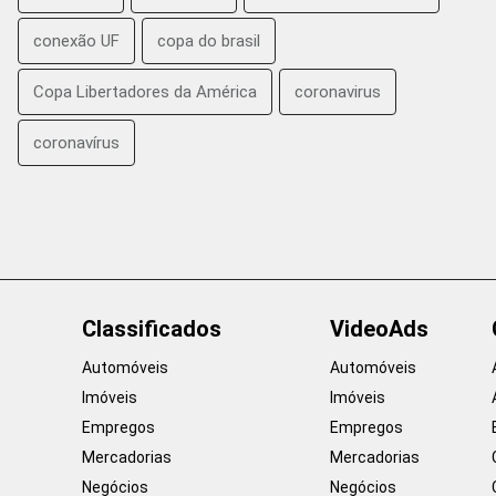
conexão UF
copa do brasil
Copa Libertadores da América
coronavirus
coronavírus
Classificados
VideoAds
Automóveis
Automóveis
Imóveis
Imóveis
Empregos
Empregos
Mercadorias
Mercadorias
Negócios
Negócios