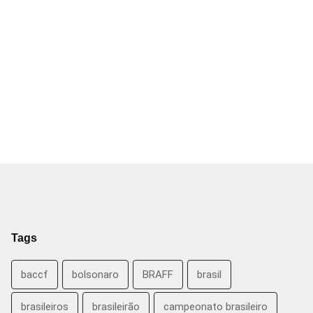
Tags
baccf
bolsonaro
BRAFF
brasil
brasileiros
brasileirão
campeonato brasileiro