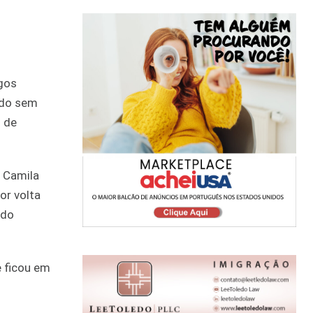
ngos
ado sem
s de
o Camila
or volta
 do
e ficou em