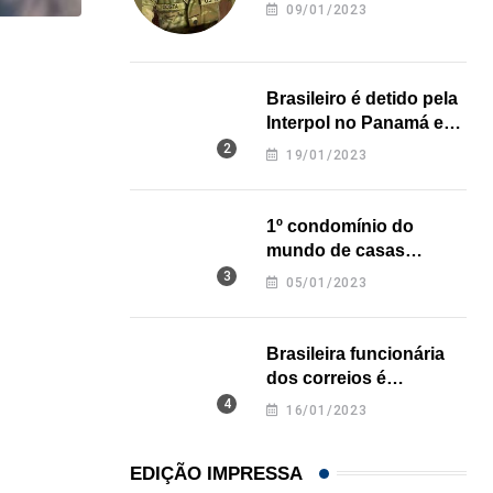
revela onde deixou o
09/01/2023
corpo
,
ARTE & CULTURA
ESTADOS UNIDOS
Brasileiro é detido pela
Novo museu de George Lucas abre em setembro.
Interpol no Panamá e
10/07/2026
pode pegar prisão
19/01/2023
perpétua nos EUA
1º condomínio do
mundo de casas
impressas em 3D é
05/01/2023
inaugurado no Texas
Brasileira funcionária
dos correios é
assassinada a facadas
16/01/2023
na Califórnia
EDIÇÃO IMPRESSA