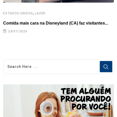
,
ESTADOS UNIDOS
LAZER
L
Comida mais cara na Disneyland (CA) faz visitantes...
U
m
24/07/2026