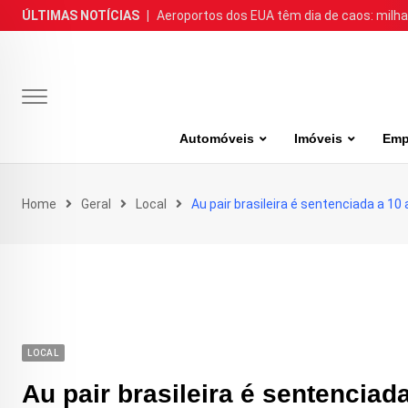
Skip
ÚLTIMAS NOTÍCIAS
|
Aeroportos dos EUA têm dia de caos: milh
to
content
Automóveis
Imóveis
Emp
Home
Geral
Local
Au pair brasileira é sentenciada a 1
LOCAL
Au pair brasileira é sentenciad