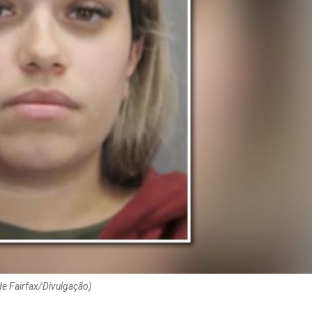
e Fairfax/Divulgação)