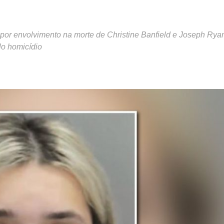
por envolvimento na morte de Christine Banfield e Joseph Rya
lo homicídio