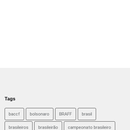
Tags
baccf
bolsonaro
BRAFF
brasil
brasileiros
brasileirão
campeonato brasileiro