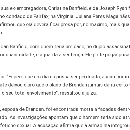
e sua ex-empregadora, Christine Banfield, e de Joseph Ryan f
no condado de Fairfax, na Virgínia. Juliana Peres Magalhães
firmou que ela deverá ficar presa por, no máximo, mais qua
to.
ndan Banfield, com quem teria um caso, no duplo assassina
or unanimidade, e aguarda a sentença. Ele pode pegar pris
lpou. “Espero que um dia eu possa ser perdoada, assim como
ate deixou claro que o plano de Brendan jamais daria certo
o seu total envolvimento”, ressaltou a juíza.
, esposa de Brendan, foi encontrada morta a facadas dentr
ado. As investigações apontam que o homem teria sido atr
 fetiche sexual. A acusação afirma que a armadilha integrou