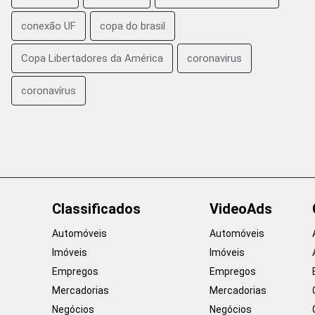
conexão UF
copa do brasil
Copa Libertadores da América
coronavirus
coronavírus
Classificados
VideoAds
Automóveis
Automóveis
Imóveis
Imóveis
Empregos
Empregos
Mercadorias
Mercadorias
Negócios
Negócios