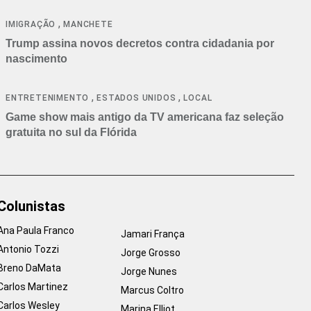
cancelamentos
,
IMIGRAÇÃO
MANCHETE
Trump assina novos decretos contra cidadania por
nascimento
,
,
ENTRETENIMENTO
ESTADOS UNIDOS
LOCAL
Game show mais antigo da TV americana faz seleção
gratuita no sul da Flórida
Colunistas
Ana Paula Franco
Jamari França
Antonio Tozzi
Jorge Grosso
Breno DaMata
Jorge Nunes
Carlos Martinez
Marcus Coltro
Carlos Wesley
Marina Elliot