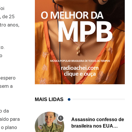
oi
, de 25
tro anos,
to.
ão
 espero
 sem a
MAIS LIDAS
o da
aído para
Assassino confesso de
brasileira nos EUA
 o plano