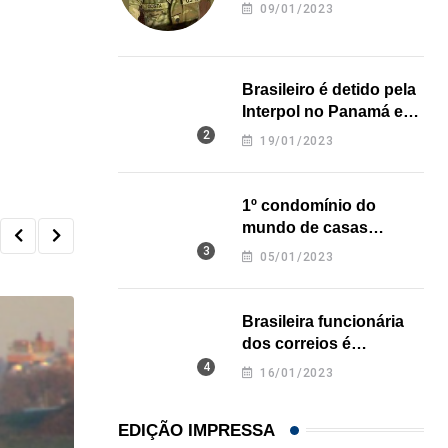
revela onde deixou o
09/01/2023
corpo
Brasileiro é detido pela
Interpol no Panamá e
pode pegar prisão
19/01/2023
perpétua nos EUA
1º condomínio do
mundo de casas
impressas em 3D é
05/01/2023
inaugurado no Texas
Brasileira funcionária
dos correios é
assassinada a facadas
16/01/2023
na Califórnia
EDIÇÃO IMPRESSA