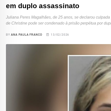
em duplo assassinato
Juliana Peres Magalhães, de 25 anos, se declarou culpada 
de Christine pode ser condenado à prisão perpétua por dup
BY
ANA PAULA FRANCO
13/02/2026