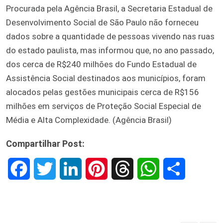
Procurada pela Agência Brasil, a Secretaria Estadual de
Desenvolvimento Social de São Paulo não forneceu
dados sobre a quantidade de pessoas vivendo nas ruas
do estado paulista, mas informou que, no ano passado,
dos cerca de R$240 milhões do Fundo Estadual de
Assistência Social destinados aos municípios, foram
alocados pelas gestões municipais cerca de R$156
milhões em serviços de Proteção Social Especial de
Média e Alta Complexidade. (Agência Brasil)
Compartilhar Post:
F
T
L
P
T
W
S
a
w
i
i
h
h
h
c
i
n
n
r
a
a