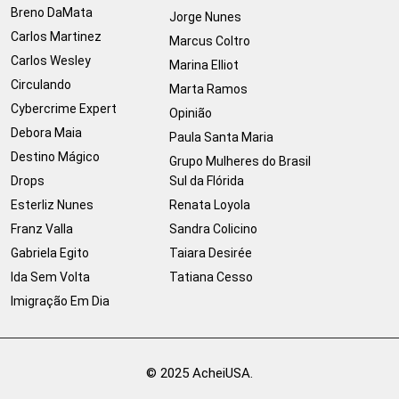
Breno DaMata
Jorge Nunes
Carlos Martinez
Marcus Coltro
Carlos Wesley
Marina Elliot
Circulando
Marta Ramos
Cybercrime Expert
Opinião
Debora Maia
Paula Santa Maria
Destino Mágico
Grupo Mulheres do Brasil
Drops
Sul da Flórida
Esterliz Nunes
Renata Loyola
Franz Valla
Sandra Colicino
Gabriela Egito
Taiara Desirée
Ida Sem Volta
Tatiana Cesso
Imigração Em Dia
© 2025 AcheiUSA.