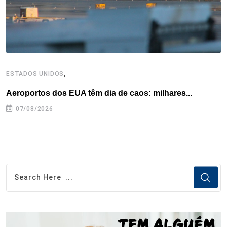
t
,
ESTADOS UNIDOS
I
Aeroportos dos EUA têm dia de caos: milhares...
T
n
07/08/2026