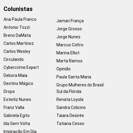
Colunistas
Ana Paula Franco
Jamari França
Antonio Tozzi
Jorge Grosso
Breno DaMata
Jorge Nunes
Carlos Martinez
Marcus Coltro
Carlos Wesley
Marina Elliot
Circulando
Marta Ramos
Cybercrime Expert
Opinião
Debora Maia
Paula Santa Maria
Destino Mágico
Grupo Mulheres do Brasil
Drops
Sul da Flórida
Esterliz Nunes
Renata Loyola
Franz Valla
Sandra Colicino
Gabriela Egito
Taiara Desirée
Ida Sem Volta
Tatiana Cesso
Imigração Em Dia