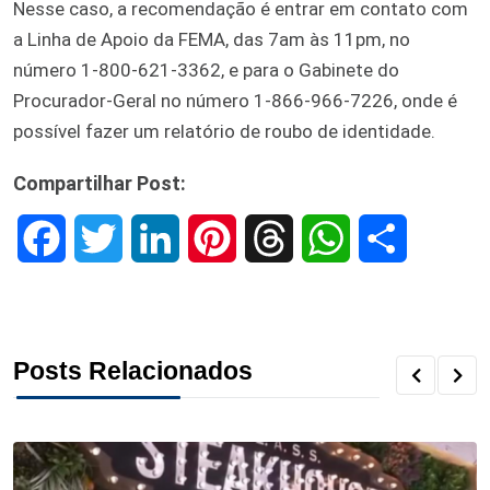
Nesse caso, a recomendação é entrar em contato com
a Linha de Apoio da FEMA, das 7am às 11pm, no
número 1-800-621-3362, e para o Gabinete do
Procurador-Geral no número 1-866-966-7226, onde é
possível fazer um relatório de roubo de identidade.
Compartilhar Post:
F
T
L
P
T
W
S
a
w
i
i
h
h
h
c
i
n
n
r
a
a
Posts Relacionados
e
t
k
t
e
t
r
b
t
e
e
a
s
e
o
e
d
r
d
A