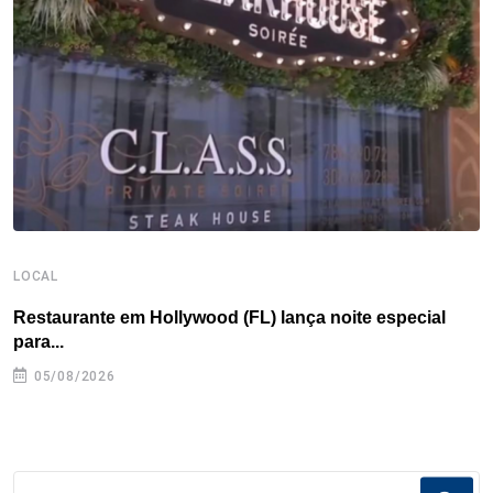
o
r
I
e
s
p
k
n
s
p
t
LOCAL
B
Restaurante em Hollywood (FL) lança noite especial
E
para...
e
05/08/2026