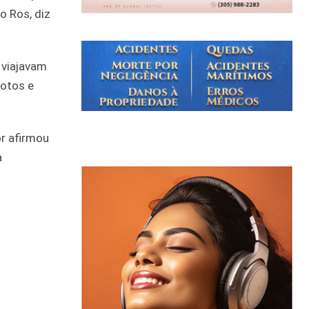
o Ros, diz
 viajavam
lotos e
or afirmou
a