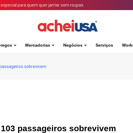
 especial para quem quer jantar sem roupas
regos
Mercadorias
Negócios
Serviços
Work
3 passageiros sobrevivem
s 103 passageiros sobrevivem