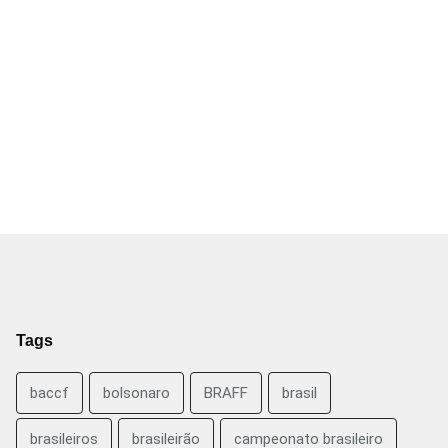
Tags
baccf
bolsonaro
BRAFF
brasil
brasileiros
brasileirão
campeonato brasileiro