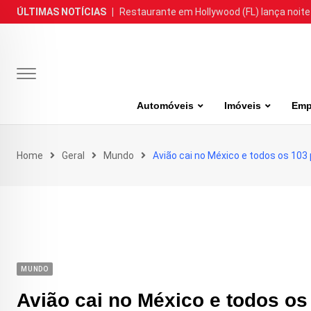
Skip
ÚLTIMAS NOTÍCIAS
|
Restaurante em Hollywood (FL) lança noite
to
content
Automóveis
Imóveis
Emp
Home
Geral
Mundo
Avião cai no México e todos os 10
MUNDO
Avião cai no México e todos o