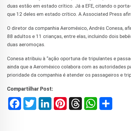
duas estão em estado crítico. Já a EFE, citando o port
que 12 deles em estado crítico. A Associated Press afi
O diretor da companhia Aeroméxico, Andrés Conesa, afi
88 adultos e 11 crianças, entre elas, incluindo dois beb
duas aeromoças.
Conesa atribuiu à “ação oportuna de tripulantes e passa
ainda que a Aeroméxico colabora com as autoridades pa
prioridade da companhia é atender os passageiros e tr
Compartilhar Post:
F
T
L
P
T
W
S
a
w
i
i
h
h
h
c
i
n
n
r
a
a