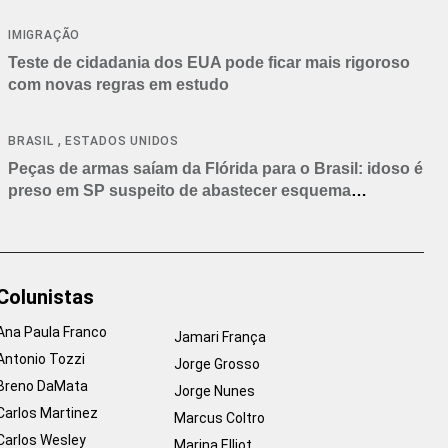
IMIGRAÇÃO
Teste de cidadania dos EUA pode ficar mais rigoroso
com novas regras em estudo
,
BRASIL
ESTADOS UNIDOS
Peças de armas saíam da Flórida para o Brasil: idoso é
preso em SP suspeito de abastecer esquema
criminoso
Colunistas
Ana Paula Franco
Jamari França
Antonio Tozzi
Jorge Grosso
Breno DaMata
Jorge Nunes
Carlos Martinez
Marcus Coltro
Carlos Wesley
Marina Elliot