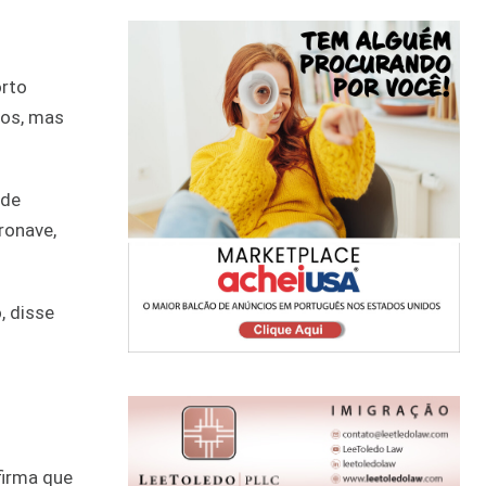
orto
dos, mas
 de
ronave,
, disse
firma que