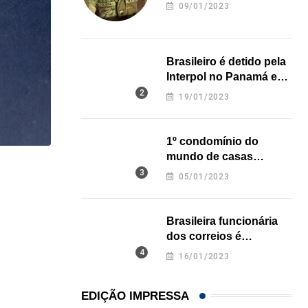
revela onde deixou o
09/01/2023
corpo
Brasileiro é detido pela
Interpol no Panamá e
pode pegar prisão
19/01/2023
perpétua nos EUA
1º condomínio do
mundo de casas
,
,
impressas em 3D é
BRASIL
ESTADOS UNIDOS
MUNDO
05/01/2023
inaugurado no Texas
Brasil e EUA alertam cidadãos sobre viagens ao..
Brasileira funcionária
23/07/2026
dos correios é
assassinada a facadas
16/01/2023
na Califórnia
EDIÇÃO IMPRESSA