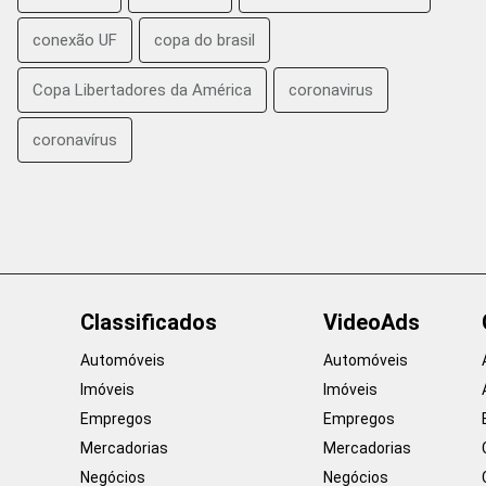
conexão UF
copa do brasil
Copa Libertadores da América
coronavirus
coronavírus
Classificados
VideoAds
Automóveis
Automóveis
Imóveis
Imóveis
Empregos
Empregos
Mercadorias
Mercadorias
Negócios
Negócios