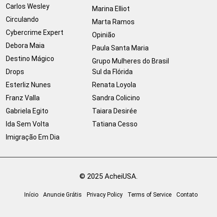
Carlos Wesley
Marina Elliot
Circulando
Marta Ramos
Cybercrime Expert
Opinião
Debora Maia
Paula Santa Maria
Destino Mágico
Grupo Mulheres do Brasil
Drops
Sul da Flórida
Esterliz Nunes
Renata Loyola
Franz Valla
Sandra Colicino
Gabriela Egito
Taiara Desirée
Ida Sem Volta
Tatiana Cesso
Imigração Em Dia
© 2025 AcheiUSA.
Início
Anuncie Grátis
Privacy Policy
Terms of Service
Contato