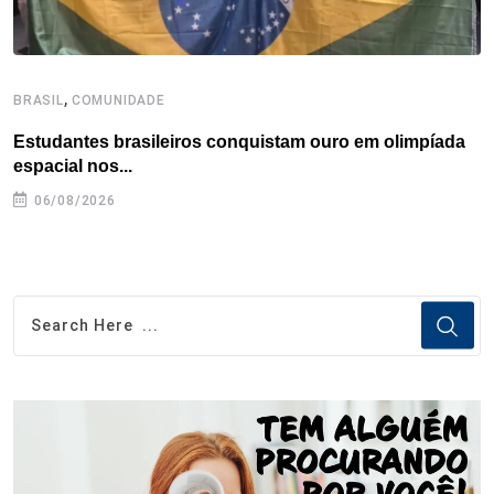
,
BRASIL
COMUNIDADE
B
Estudantes brasileiros conquistam ouro em olimpíada
P
espacial nos...
06/08/2026