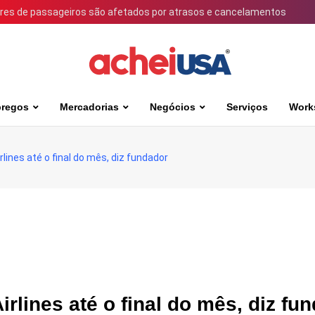
ares de passageiros são afetados por atrasos e cancelamentos
regos
Mercadorias
Negócios
Serviços
Work
lines até o final do mês, diz fundador
rlines até o final do mês, diz fu