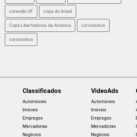
conexão UF
copa do brasil
Copa Libertadores da América
coronavirus
coronavírus
Classificados
VideoAds
Automóveis
Automóveis
Imóveis
Imóveis
Empregos
Empregos
Mercadorias
Mercadorias
Negócios
Negócios