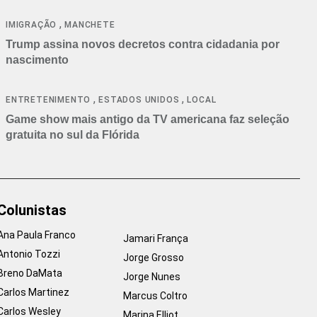
cancelamentos
,
IMIGRAÇÃO
MANCHETE
Trump assina novos decretos contra cidadania por
nascimento
,
,
ENTRETENIMENTO
ESTADOS UNIDOS
LOCAL
Game show mais antigo da TV americana faz seleção
gratuita no sul da Flórida
Colunistas
Ana Paula Franco
Jamari França
Antonio Tozzi
Jorge Grosso
Breno DaMata
Jorge Nunes
Carlos Martinez
Marcus Coltro
Carlos Wesley
Marina Elliot