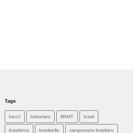
Tags
baccf
bolsonaro
BRAFF
brasil
brasileiros
brasileirão
campeonato brasileiro