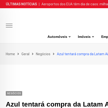
Skip
ÚLTIMAS NOTÍCIAS
|
Aeroportos dos EUA têm dia de caos: milh
to
content
Automóveis
Imóveis
Emp
Home
Geral
Negócios
Azul tentará compra da Latam Air
NEGÓCIOS
Azul tentará compra da Latam Ai