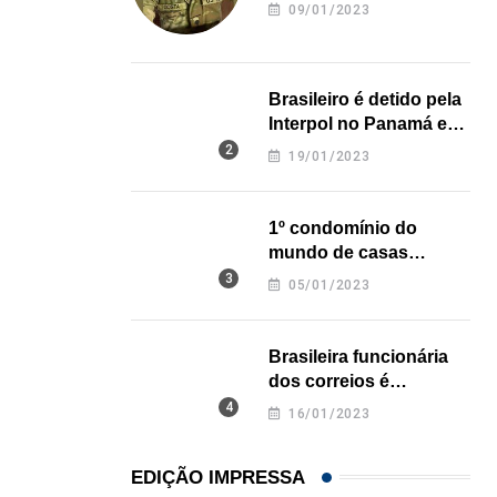
revela onde deixou o
09/01/2023
NEGÓCIOS
corpo
De São Paulo para os Estados Unidos: como...
31/07/2026
Brasileiro é detido pela
Interpol no Panamá e
pode pegar prisão
19/01/2023
perpétua nos EUA
1º condomínio do
mundo de casas
impressas em 3D é
05/01/2023
inaugurado no Texas
Brasileira funcionária
dos correios é
assassinada a facadas
16/01/2023
na Califórnia
EDIÇÃO IMPRESSA