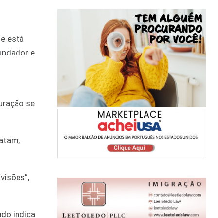
 e está
undador e
turação se
Latam,
visões”,
udo indica